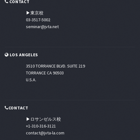
CONTACT
▶東京校
03-3517-5002
seminar@jvta.net
LOS ANGELES
3510 TORRANCE BLVD. SUITE 219
TORRANCE CA 90503
U.S.A.
CONTACT
▶ロサンゼルス校
+1-310-316-3121
contact@jvta-la.com