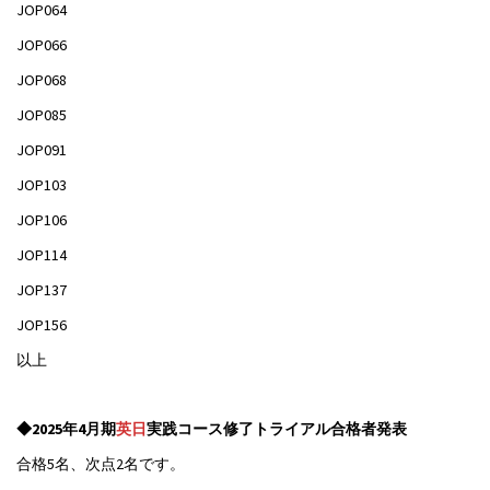
JOP064
JOP066
JOP068
JOP085
JOP091
JOP103
JOP106
JOP114
JOP137
JOP156
以上
◆2025年4月期
英日
実践コース修了トライアル合格者発表
合格5名、次点2名です。