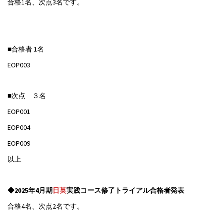
合格1名、次点3名です。
■合格者 1名
EOP003
■次点 ３名
EOP001
EOP004
EOP009
以上
◆2025年4月期
日英
実践コース修了トライアル合格者発表
合格4名、次点2名です。