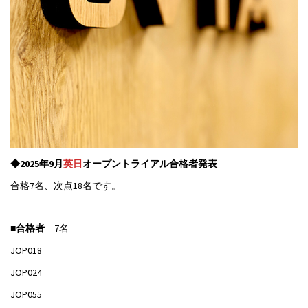
◆2025年9月
英日
オープントライアル合格者発表
合格7名、次点18名です。
■
合格者
7名
JOP018
JOP024
JOP055