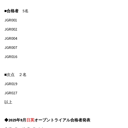
■
合格者
5名
JGR001
JGR002
JGR004
JGR007
JGR016
■次点 ２名
JGR019
JGR027
以上
◆2025年9月
日英
オープントライアル合格者発表