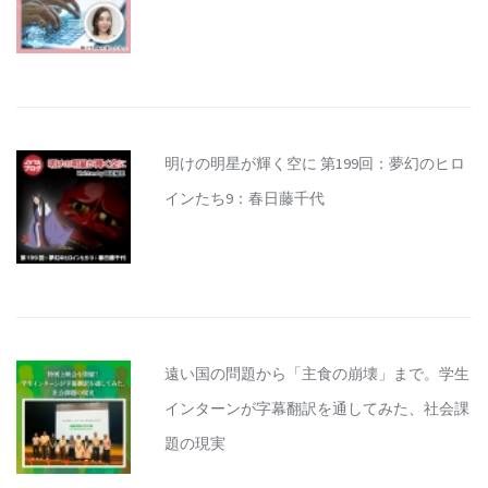
明けの明星が輝く空に 第199回：夢幻のヒロ
インたち9：春日藤千代
遠い国の問題から「主食の崩壊」まで。学生
インターンが字幕翻訳を通してみた、社会課
題の現実