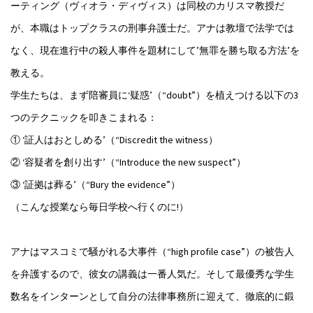
ーティング（ヴィオラ・ディヴィス）は同校のカリスマ教授だ
が、本職はトップクラスの刑事弁護士だ。アナは教壇で法学では
なく、現在進行中の殺人事件を題材にして’無罪を勝ち取る方法’を
教える。
学生たちは、まず陪審員に‘疑惑’（“doubt”）を植えつける以下の3
つのテクニックを叩きこまれる：
① ‘証人はおとしめる’（“Discredit the witness）
② ‘容疑者を創り出す’（“Introduce the new suspect”）
③ ‘証拠は葬る’（“Bury the evidence”）
（こんな授業なら毎日学校へ行くのに!）
アナはマスコミで騒がれる大事件（“high profile case”）の被告人
を弁護するので、彼女の講義は一番人気だ。そして最優秀な学生
数名をインターンとして自分の法律事務所に迎えて、徹底的に鍛