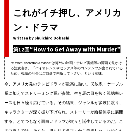
これがイチ押し、アメリカ
ン・ドラマ
Written by Shuichiro Dobashi
“How to Get Away with Murder”
第12回
“Viewer Discretion Advised”は海外の映画・テレビ番組等の冒頭で見かけ
る注意書き。「バイオレンスやセックス等のコンテンツが含まれている
ため、視聴の可否はご自身で判断して下さい」という意味。
今、アメリカ発のテレビドラマが最高に熱い。民放系・ケーブル
系に加えてストリーミング系が参戦、生き馬の目を抜く視聴率レ
ースを日々繰り広げている。その結果、ジャンルが多岐に渡り、
キャラクターが深く掘り下げられ、ストーリーが縦横無尽に展開
する、とてつもなく面白いドラマが次々と誕生しているのだ。こ
のコラムでは、そんな「勝ち組ドラマ」から厳選した、止められ