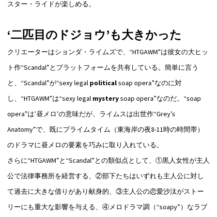
スター・ライドが楽しめる。
‘二匹目のドジョウ’も大きかった
クリエーターはションダ・ライムズで、“HTGAWM”は彼女の大ヒッ
ト作“Scandal”とプラットフォームを共有している。簡単に言う
と、“Scandal”が“sexy legal
political
soap opera”なのに対
し、“HTGAWM”は“sexy legal
mystery
soap opera”なのだ。“soap
opera”は’昼メロ’の意味だが、ライムスは出世作“Grey’s
Anatomy”で、既にプライムタイム（東海岸の夜8-11時の時間帯）
のドラマに昼メロの要素を巧みに取り入れている。
さらに“HTGAWM”と“Scandal”との類似点として、①黒人女性が主人
公で法律事務所を経営する、②部下たちはいずれも主人公に対し
て過去に大きな借りがあり献身的、③主人公の恋愛沙汰がストー
リーにも重大な影響を与える、④メロドラマ調（“soapy”）なラブ