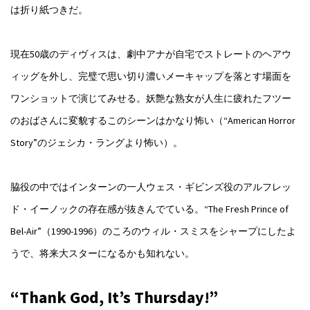
は折り紙つきだ。
現在50歳のディヴィスは、劇中アナが自宅でストレートのヘアウ
ィッグを外し、完璧で思い切り濃いメーキャップを落とす場面を
ワンショットで演じてみせる。妖艶な熟女が人生に疲れたフツー
のおばさんに変貌するこのシーンはかなり怖い（“American Horror
Story”のジェシカ・ラングより怖い）。
脇役の中ではインターンの一人ウェス・ギビンズ役のアルフレッ
ド・イーノックの存在感が抜きんでている。“The Fresh Prince of
Bel-Air”（1990-1996）のころのウィル・スミスをシャープにしたよ
うで、将来大スターになるかも知れない。
“
T
hank
G
od,
I
t’s
T
hursday!”