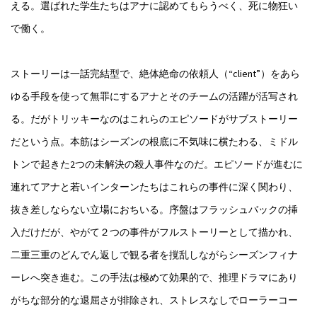
える。選ばれた学生たちはアナに認めてもらうべく、死に物狂い
で働く。
ストーリーは一話完結型で、絶体絶命の依頼人（“client”）をあら
ゆる手段を使って無罪にするアナとそのチームの活躍が活写され
る。だがトリッキーなのはこれらのエピソードがサブストーリー
だという点。本筋はシーズンの根底に不気味に横たわる、ミドル
トンで起きた2つの未解決の殺人事件なのだ。エピソードが進むに
連れてアナと若いインターンたちはこれらの事件に深く関わり、
抜き差しならない立場におちいる。序盤はフラッシュバックの挿
入だけだが、やがて２つの事件がフルストーリーとして描かれ、
二重三重のどんでん返しで観る者を撹乱しながらシーズンフィナ
ーレへ突き進む。この手法は極めて効果的で、推理ドラマにあり
がちな部分的な退屈さが排除され、ストレスなしでローラーコー