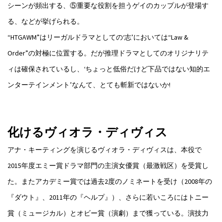
シーンが頻出する、⑤重要な役割を担うゲイのカップルが登場す
る、などが挙げられる。
“HTGAWM”はリーガルドラマとしての‘志’においては“Law &
Order”の対極に位置する。だが推理ドラマとしてのオリジナリテ
ィは確保されているし、‘ちょっと低俗だけど下品ではない知的エ
ンターテインメント’なんて、とても斬新ではないか!
化けるヴィオラ・ディヴィス
アナ・キーティングを演じるヴィオラ・ディヴィスは、本役で
2015年度エミー賞ドラマ部門の主演女優賞（最激戦区）を受賞し
た。またアカデミー賞では過去2度のノミネートを受け（2008年の
『ダウト』、2011年の『ヘルプ』）、さらに若いころにはトニー
賞（ミュージカル）とオビー賞（演劇）まで獲っている。演技力