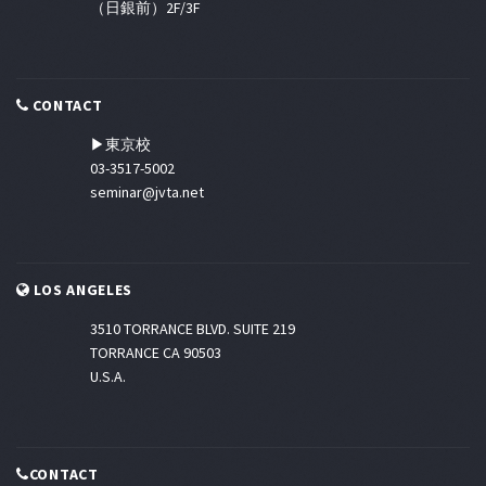
（日銀前）2F/3F
CONTACT
▶東京校
03-3517-5002
seminar@jvta.net
LOS ANGELES
3510 TORRANCE BLVD. SUITE 219
TORRANCE CA 90503
U.S.A.
CONTACT