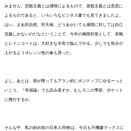
みません。悲観主義とは感情によるもので、楽観主義とは意思に
よるものであると、いろいろなビジネス書でも見てきましたよ。
はい。まあ対自然、対天候。どうあがいても感情に対しては自己
克服しかないのだなということで、今年の梅雨対策として、長靴
とレインコートは、大好きな水色で臨んでやる。少しでも気分が
上がるようオレンジ色の傘も買った。
よし。あとは、雨が降ってもアラン的にポジティブにゆるーっと
いこう。『幸福論』でも読み直すか。むしろこの季節、ポケット
に携行するか。
そんな中、私の斜め前の日本人同僚Iは、今日も不機嫌マックスに