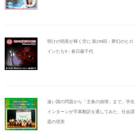
明けの明星が輝く空に 第199回：夢幻のヒロ
インたち9：春日藤千代
遠い国の問題から「主食の崩壊」まで。学生
インターンが字幕翻訳を通してみた、社会課
題の現実