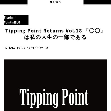
NEWS
Tipping
PointinBLG
Tipping Point Returns Vol.18 「〇〇」
は私の人生の一部である
BY JVTA.USER2 7.2.21 12:42 PM