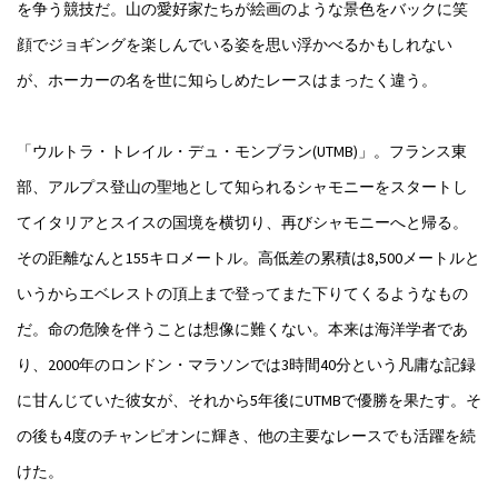
を争う競技だ。山の愛好家たちが絵画のような景色をバックに笑
顔でジョギングを楽しんでいる姿を思い浮かべるかもしれない
が、ホーカーの名を世に知らしめたレースはまったく違う。
「ウルトラ・トレイル・デュ・モンブラン(UTMB)」。フランス東
部、アルプス登山の聖地として知られるシャモニーをスタートし
てイタリアとスイスの国境を横切り、再びシャモニーへと帰る。
その距離なんと155キロメートル。高低差の累積は8,500メートルと
いうからエベレストの頂上まで登ってまた下りてくるようなもの
だ。命の危険を伴うことは想像に難くない。本来は海洋学者であ
り、2000年のロンドン・マラソンでは3時間40分という凡庸な記録
に甘んじていた彼女が、それから5年後にUTMBで優勝を果たす。そ
の後も4度のチャンピオンに輝き、他の主要なレースでも活躍を続
けた。