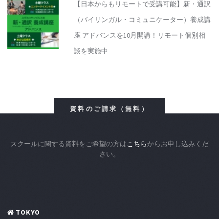
【日本からもリモートで受講可能】新・通訳
（バイリンガル・コミュニケーター）養成講
座 アドバンスを10月開講！リモート個別相
談を実施中
資料のご請求（無料）
スクールに関する資料をご希望の方は
こちら
からお申し込みくだ
さい。
TOKYO