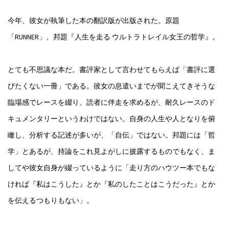
今年、彼女が執筆した本の翻訳版が出版された。原題
「RUNNER」、邦題『人生を走る ウルトラトレイル女王の哲学』。
とても不思議な本だ。書評家として言わせてもらえば「書評に選
びたくない一冊」である。彼女の息遣いまでが聞こえてきそうな
臨場感でレースを綴り、読者に伴走を求めるが、耐久レースのド
キュメンタリーというわけではない。自身の人生や人となりを俯
瞰し、分析する記述が多いが、「自伝」ではない。邦題には「哲
学」とあるが、持論をこれ見よがしに披露するものでもなく、ま
してや彼女自身が綴っているように「走り方のハウツー本でもな
ければ『私はこうした』とか『私のしたことはこうだった』とか
を伝えるつもりもない」。