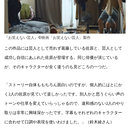
『お笑えない芸人』©映画「お笑えない芸人」製作
この作品には芸人として売れず葛藤している佐原と、芸人として
成功し自信にあふれた佐原が登場する。同じ俳優が演じている
が、そのキャラクターが全く違うのも見どころの一つだ。
「ストーリー自体ももちろん面白いのですが、個人的にはとにか
く2人の佐原が見ていて楽しかったです。別人かと思うぐらい声の
トーンや仕草を変えていらっしゃるので、違和感のない2人のやり
取りは非常に興味深かったです。字幕もそれぞれのキャラクター
に合わせて口調や表現を使いわけました。」（鈴木綾さん）