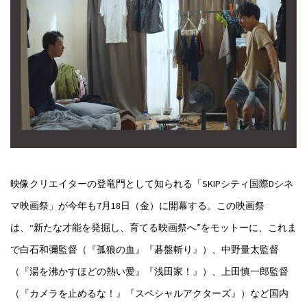
映像クリエイターの登竜門として知られる「SKIPシティ国際Dシネ
マ映画祭」が今年も7月18日（金）に開幕する。この映画祭
は、“新たな才能を発掘し、育てる映画祭へ”をモットーに、これま
で白石和彌監督（『孤狼の血』『碁盤斬り』）、中野量太監督
（『湯を沸かすほどの熱い愛』『浅田家！』）、上田慎一郎監督
（『カメラを止めるな！』『スペシャルアクターズ』）など国内