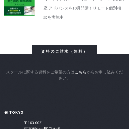
座 アドバンスを10月開講！リモート個別相
談を実施中
資料のご請求（無料）
スクールに関する資料をご希望の方は
こちら
からお申し込みくだ
さい。
TOKYO
〒103-0021