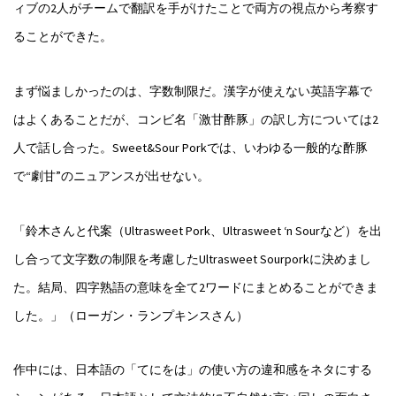
ィブの2人がチームで翻訳を手がけたことで両方の視点から考察す
ることができた。
まず悩ましかったのは、字数制限だ。漢字が使えない英語字幕で
はよくあることだが、コンビ名「激甘酢豚」の訳し方については2
人で話し合った。Sweet&Sour Porkでは、いわゆる一般的な酢豚
で“劇甘”のニュアンスが出せない。
「鈴木さんと代案（Ultrasweet Pork、Ultrasweet ‘n Sourなど）を出
し合って文字数の制限を考慮したUltrasweet Sourporkに決めまし
た。結局、四字熟語の意味を全て2ワードにまとめることができま
した。」（ローガン・ランプキンスさん）
作中には、日本語の「てにをは」の使い方の違和感をネタにする