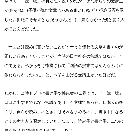
挙げて「一読一聴」の有効性を説くのだが、少なからずの受講生
が(何それ)、(子供が読む文章じゃあるまいし)などと拒絶反応を示
した。拒絶こそせずとも(そうなんだ！)、(知らなかった!)と驚く人
がほとんどだった。
「一回だけ読めば言いたいことがすーっと伝わる文章を書くのが
正しい行為」ということが、当時の日本社会の常識ではなかった
のである。私からそう指摘されて「国語の授業ではそんなふうに
教わらなかったのに」と、へそを曲げる受講生がいたほどだ。
しかし、当時もプロの書き手や編集者の世界では、「一読一聴」
は口に出すまでもない常識であり、不文律であった。日本人の多
くは、自らが読み手のときにはそれを求めるのに、書き手になる
とその考え方を否定していた。つまり、読み手と書き手、二つの
異なる‛人格’を持ち合わせていたのだ。