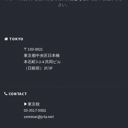
さい。
TOKYO
〒103-0021
東京都中央区日本橋
本石町3-2-4 共同ビル
（日銀前）2F/3F
CONTACT
▶東京校
03-3517-5002
seminar@jvta.net