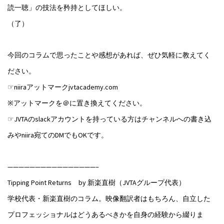
読一聴」の技法を矜持としてほしい。
（了）
今回のコラムで思ったことや感想があれば、ぜひ気軽に教えてく
ださい。
☞niiraアットマークjvtacademy.com
※アットマークを＠に置き換えてください。
☞JVTAのslackアカウントを持っている方はチャンネルへの書き込
みやniira宛てのDMでもOKです。
————————————————–
Tipping Point Returns by 新楽直樹（JVTAグループ代表）
学校代表・新楽直樹のコラム。映像翻訳者はもちろん、自立した
プロフェッショナルはどうあるべきかを自身の経験から綴りま