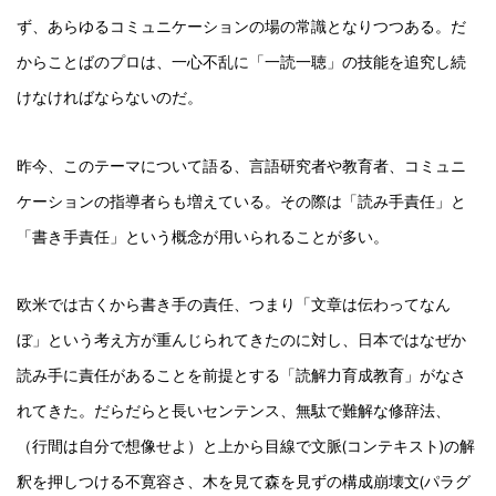
ず、あらゆるコミュニケーションの場の常識となりつつある。だ
からことばのプロは、一心不乱に「一読一聴」の技能を追究し続
けなければならないのだ。
昨今、このテーマについて語る、言語研究者や教育者、コミュニ
ケーションの指導者らも増えている。その際は「読み手責任」と
「書き手責任」という概念が用いられることが多い。
欧米では古くから書き手の責任、つまり「文章は伝わってなん
ぼ」という考え方が重んじられてきたのに対し、日本ではなぜか
読み手に責任があることを前提とする「読解力育成教育」がなさ
れてきた。だらだらと長いセンテンス、無駄で難解な修辞法、
（行間は自分で想像せよ）と上から目線で文脈(コンテキスト)の解
釈を押しつける不寛容さ、木を見て森を見ずの構成崩壊文(パラグ