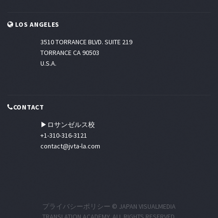
LOS ANGELES
3510 TORRANCE BLVD. SUITE 219
TORRANCE CA 90503
U.S.A.
CONTACT
▶ロサンゼルス校
+1-310-316-3121
contact@jvta-la.com
プライバシーポリシー
© JAPAN VISUALMEDIA
TRANSLATION ACADEMY. ALL RIGHTS RESERVED.