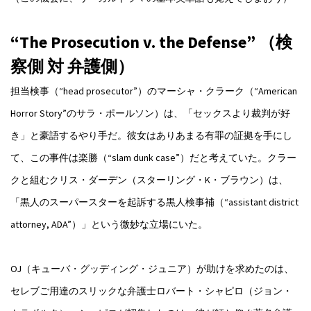
“The Prosecution v. the Defense” （検
察側 対 弁護側）
担当検事（“head prosecutor”）のマーシャ・クラーク（“American
Horror Story”のサラ・ポールソン）は、「セックスより裁判が好
き」と豪語するやり手だ。彼女はありあまる有罪の証拠を手にし
て、この事件は楽勝（“slam dunk case”）だと考えていた。クラー
クと組むクリス・ダーデン（スターリング・K・ブラウン）は、
「黒人のスーパースターを起訴する黒人検事補（“assistant district
attorney, ADA”）」という微妙な立場にいた。
OJ（キューバ・グッディング・ジュニア）が助けを求めたのは、
セレブご用達のスリックな弁護士ロバート・シャピロ（ジョン・