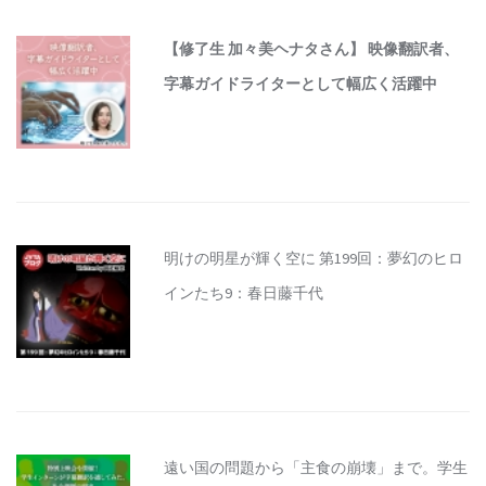
【修了生 加々美ヘナタさん】 映像翻訳者、
字幕ガイドライターとして幅広く活躍中
明けの明星が輝く空に 第199回：夢幻のヒロ
インたち9：春日藤千代
遠い国の問題から「主食の崩壊」まで。学生