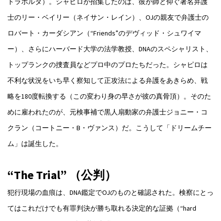
トラボルタ）。シャピロが招集したのは、彼が師と仰ぐ著名弁護
士のリー・ベイリー（ネイサン・レイン）、OJの親友で弁護士の
ロバート・カーダシアン（“Friends”のデヴィッド・シュワイマ
ー）、さらにハーバード大学の法学教授、DNAのスペシャリスト、
トップランクの捜査員などプロ中のプロたちだった。シャピロは
不利な状況をいち早く察知して正攻法による弁護をあきらめ、戦
略を180度転換する（この変わり身の早さが彼の真骨頂）。そのた
めに雇われたのが、元検事補で黒人扇動家の弁護士ジョニー・コ
クラン（コートニー・B・ヴァンス）だ。こうして「ドリームチー
ム」は誕生した。
“The Trial” （公判）
犯行現場の血痕は、DNA鑑定でOJのものと確認された。検察にとっ
てはこれだけでも有罪判決が勝ち取れる決定的な証拠（“hard