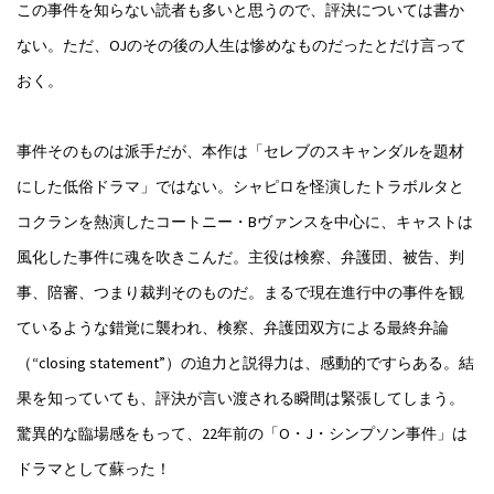
この事件を知らない読者も多いと思うので、評決については書か
ない。ただ、OJのその後の人生は惨めなものだったとだけ言って
おく。
事件そのものは派手だが、本作は「セレブのスキャンダルを題材
にした低俗ドラマ」ではない。シャピロを怪演したトラボルタと
コクランを熱演したコートニー・Bヴァンスを中心に、キャストは
風化した事件に魂を吹きこんだ。主役は検察、弁護団、被告、判
事、陪審、つまり裁判そのものだ。まるで現在進行中の事件を観
ているような錯覚に襲われ、検察、弁護団双方による最終弁論
（“closing statement”）の迫力と説得力は、感動的ですらある。結
果を知っていても、評決が言い渡される瞬間は緊張してしまう。
驚異的な臨場感をもって、22年前の「O・J・シンプソン事件」は
ドラマとして蘇った！