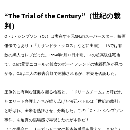
“The Trial of the Century”（世紀の裁
判）
O・J・シンプソン（OJ）は実在する元NFLのスーパースター、映画
俳優でもあり（『カサンドラ・クロス』などに出演）、LAでは有
数の黒人セレブだった。1994年6月13日未明、LAの超高級住宅地
で、OJの元妻ニコールと彼女のボーイフレンドの惨殺死体が見つ
かる。OJは二人の殺害容疑で逮捕されるが、容疑を否認した。
圧倒的に有利な証拠を握る検察と、「ドリームチーム」と呼ばれ
たエリート弁護士たちが繰り広げた法廷バトルは「世紀の裁判」
と呼ばれ、全米を熱狂させ、分断した。この「O・J・シンプソン
事件」を迫真の臨場感で再現したのが本作だ！
（この機会に、リーガルドラマの基本英単語も覚えてしまおう）