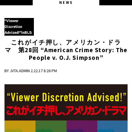
NEWS
“Viewer
Discretion
Advised!”inBLG
これがイチ押し、アメリカン・ドラ
マ 第28回 “American Crime Story: The
People v. O.J. Simpson”
BY JVTA.ADMIN 2.22.17 8:26 PM