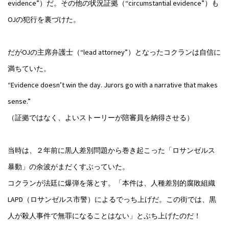
evidence”）だ。その他の状況証拠（“circumstantial evidence”）も
OJの犯行を裏づけた。
だがOJの主席弁護士（“lead attorney”）となったコクランは自信に
満ちていた。
“Evidence doesn’t win the day. Jurors go with a narrative that makes
sense.”
（証拠ではなく、よいストーリーが陪審員を納得させる）
当時は、２年前に黒人差別問題から巻き起こった「ロサンゼルス
暴動」の余波がまだくすぶっていた。
コクランが法廷に爆弾を落とす。「本件は、人種差別的腐敗組織
LAPD（ロサンゼルス市警）によるでっち上げだ。この街では、黒
人が殺人事件で無罪になることはない」とぶち上げたのだ！