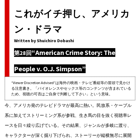
これがイチ押し、アメリカ
ン・ドラマ
Written by Shuichiro Dobashi
“American Crime Story: The
第28回
People v. O.J. Simpson”
“Viewer Discretion Advised”は海外の映画・テレビ番組等の冒頭で見かけ
る注意書き。「バイオレンスやセックス等のコンテンツが含まれている
ため、視聴の可否はご自身で判断して下さい」という意味。
今、アメリカ発のテレビドラマが最高に熱い。民放系・ケーブル
系に加えてストリーミング系が参戦、生き馬の目を抜く視聴率レ
ースを日々繰り広げている。その結果、ジャンルが多岐に渡り、
キャラクターが深く掘り下げられ、ストーリーが縦横無尽に展開