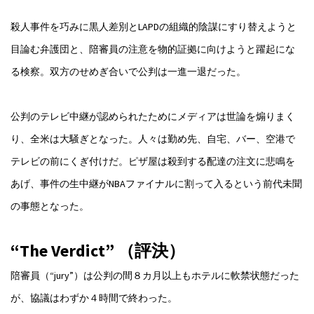
殺人事件を巧みに黒人差別とLAPDの組織的陰謀にすり替えようと
目論む弁護団と、陪審員の注意を物的証拠に向けようと躍起にな
る検察。双方のせめぎ合いで公判は一進一退だった。
公判のテレビ中継が認められたためにメディアは世論を煽りまく
り、全米は大騒ぎとなった。人々は勤め先、自宅、バー、空港で
テレビの前にくぎ付けだ。ピザ屋は殺到する配達の注文に悲鳴を
あげ、事件の生中継がNBAファイナルに割って入るという前代未聞
の事態となった。
“The Verdict” （評決）
陪審員（“jury”）は公判の間８カ月以上もホテルに軟禁状態だった
が、協議はわずか４時間で終わった。