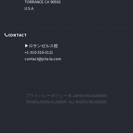
TORRANCE CA 90503
U.S.A.
CONTACT
▶ロサンゼルス校
+1-310-316-3121
contact@jvta-la.com
プライバシーポリシー
© JAPAN VISUALMEDIA
TRANSLATION ACADEMY. ALL RIGHTS RESERVED.