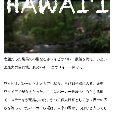
念願だった乗馬での聖なる谷ワイピオバレー散策を終え、いよい
よ最大の目的地、あのNiuli’i（ニウリイ）へ向かう。
ワイピオバレーからホノカアへ戻り、再び19号線に入る。途中、
ワイメアで昼食をとった。ここはパーカー牧場の中心となる町
で、ステーキが絶品なのだ。かつて個人所有としては世界一の広
さを誇っていたパーカー牧場は、東京23区がすっぽりと入ってし