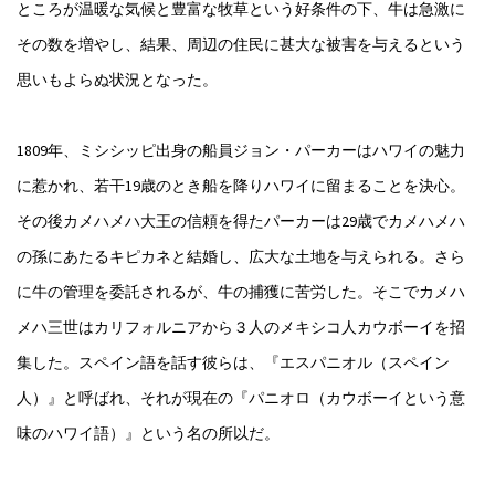
ところが温暖な気候と豊富な牧草という好条件の下、牛は急激に
その数を増やし、結果、周辺の住民に甚大な被害を与えるという
思いもよらぬ状況となった。
1809年、ミシシッピ出身の船員ジョン・パーカーはハワイの魅力
に惹かれ、若干19歳のとき船を降りハワイに留まることを決心。
その後カメハメハ大王の信頼を得たパーカーは29歳でカメハメハ
の孫にあたるキピカネと結婚し、広大な土地を与えられる。さら
に牛の管理を委託されるが、牛の捕獲に苦労した。そこでカメハ
メハ三世はカリフォルニアから３人のメキシコ人カウボーイを招
集した。スペイン語を話す彼らは、『エスパニオル（スペイン
人）』と呼ばれ、それが現在の『パニオロ（カウボーイという意
味のハワイ語）』という名の所以だ。