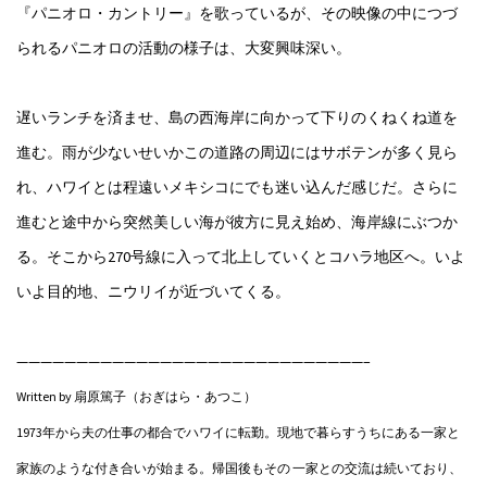
『パニオロ・カントリー』を歌っているが、その映像の中につづ
られるパニオロの活動の様子は、大変興味深い。
遅いランチを済ませ、島の西海岸に向かって下りのくねくね道を
進む。雨が少ないせいかこの道路の周辺にはサボテンが多く見ら
れ、ハワイとは程遠いメキシコにでも迷い込んだ感じだ。さらに
進むと途中から突然美しい海が彼方に見え始め、海岸線にぶつか
る。そこから270号線に入って北上していくとコハラ地区へ。いよ
いよ目的地、ニウリイが近づいてくる。
—————————————————————————————–
Written by 扇原篤子（おぎはら・あつこ）
1973年から夫の仕事の都合でハワイに転勤。現地で暮らすうちにある一家と
家族のような付き合いが始まる。帰国後もその 一家との交流は続いており、