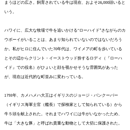
まうほどの広さ。飼育されている牛は現在、およそ26,000頭いると
いう。
ハワイに、広大な牧場で牛を追いかける“ローハイド”さながらのカ
ウボーイがいることは、あまり知られていないのではないだろう
か。私がヒロに住んでいた70年代は、ワイメアの町を歩いている
とその辺からクリント・イーストウッド扮するロディ（『ローハ
イド』での役名）がひょいと顔を覗かせそうな雰囲気があった
が、現在は近代的な町並みに変わっている。
1793年、カメハメハ大王はイギリスのジョージ・バンクーバー
（イギリス海軍士官（艦長）で探検家として知られている）から
牛５頭を献上された。それまでハワイには牛がいなかったため、
牛は「大きな豚」と呼ばれ貴重な動物として大切に保護された。