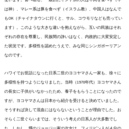
は神）、マレー系は豚を食べず（イスラム教）、中国人はなんで
もOK（チャイナタウンに行くと、サル、コウモリなども売ってい
ます）。このような大きな違いを抱えながら、互いの民族はそれ
ぞれの存在を尊重し、民族間の諍いはなく、内政的に大変安定し
た状況です。多様性を認めたうえで、みな同じシンガポーリアン
なのです。
ハワイでお世話になった日系二世のヨコヤマさん一家も、徐々に
多様性を持つようになりました。当時（1970年代）ヨコヤマさん
の長女に子供がいなかったため、養子をもらうことになったので
すが、ヨコヤマさんは日本から紹介を受けると決めていました。
そうすれば決して混血にはならないということが理由でした。お
そらく二世ぐらいまでは、そういう考えの日系人が大多数でし
た。しかし、甥のジョージ一家の次女は、フィリピン人が４分の