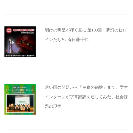
明けの明星が輝く空に 第199回：夢幻のヒロ
インたち9：春日藤千代
遠い国の問題から「主食の崩壊」まで。学生
インターンが字幕翻訳を通してみた、社会課
題の現実