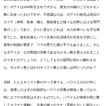
す）ポアイは1830年生まれですから、彼女が20歳のころモルモン
教に出会ったわけですが、不思議なのは、ポアイの祖先は高位の
カフナ（神官、医者、職人、呪術者など様々な分野における専門
家のこと）であり、さらに昔をたどれば、火の女神ペレを守る神
官でした。彼女自身もハワイ古来の生活様式や文化を大切にし、
薬草の知識が豊富で、フラの秀でた踊り手でもありました。そん
なポアイが、なぜ異国の宗教であるモルモン教を受け入れること
ができたのでしょうか。どうしてもその疑問が頭から離れませ
ん。モルモン教とほかのキリスト教との違いは何だったのか？
当時、たとえキリスト教がやって来ても、ハワイ人の心の中に
は、崩壊したはずの伝統的なハワイの宗教が根強く残っており、
特にカフナの存在は大きいものでした。ハワイ人が病気や死に際
してカフナと接触し、古来の神々のマナ（霊的な力）に頼るとい