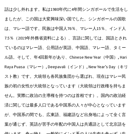
話は少し外れます。私は1980年代に4年間シンガポールで生活をし
ましたが、この国は大変興味深い国でした。シンガポールの国歌
は、マレー語です。民族は中国人76％、マレー人15％、インド人
7.5％（2019年外務省資料による）、言語に関しては、国語とされ
ているのはマレー語、公用語が英語、中国語、マレー語、タミー
ル語。そして、年4回新年があり、Chinese New Year（中国）, Hari
Raya Puasa（マレー）, Deepavali（インド）, New Year’s Day（キリ
スト教）です。大統領も各民族集団から選ばれ、現在はマレー民
族の初の女性が大統領となっています（大統領は行政権を持ちま
せん。実際に政治の主導権を持つのは首相です）。国内の政治経
済に関しては最多人口である中国系の人々が中心となっています
が、中国系の間でも、広東語、福建語など出身地によって全く言
葉が通じず、英語が苦手の年配の中国人は共通語として北京語を
使います。食べ物も、一般的にインド系の人は牛肉を食べず（牛