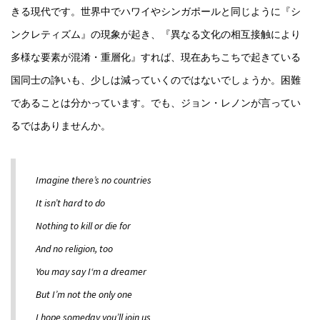
きる現代です。世界中でハワイやシンガポールと同じように『シ
ンクレティズム』の現象が起き、『異なる文化の相互接触により
多様な要素が混淆・重層化』すれば、現在あちこちで起きている
国同士の諍いも、少しは減っていくのではないでしょうか。困難
であることは分かっています。でも、ジョン・レノンが言ってい
るではありませんか。
Imagine there’s no countries
It isn’t hard to do
Nothing to kill or die for
And no religion, too
You may say I‘m a dreamer
But I’m not the only one
I hope someday you’ll join us