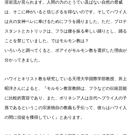
溶岩流が見られます。人間の力のとうてい及ばない自然の脅威
は、そこに神がいると信じざるを得ないのです。そしてハワイ人
は火の女神ペレに奉げるためにフラを踊りました。ただ、プロテ
スタントとカトリックは、フラは腰を振る卑しい踊りとし、踊る
ことを禁じていました。ではモルモン教は？
いろいろと調べてくると、ポアイがモルモン教を選択した理由が
分かってきました。
ハワイとキリスト教を研究している天理大学国際学部教授、井上
昭洋さんによると、『モルモン教宣教師は、フラなどの伝統芸能
に比較的寛容であり、また、ポリネシア人は古代ヘブライ人の子
孫であるというこの宗派独自の教義も手伝って、彼らはハワイ人
の間に信徒を獲得していく』とあります。