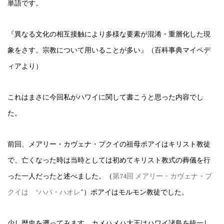
単語です。
『異なる文化の相互接触により多様な要素が混淆・重層化した現
象をさす。宗教について用いることが多い』（百科事典マイペデ
ィアより）
これはまさに今回私がハワイに関して書こうと思った内容でし
た。
前回、メアリー・カヴェナ・プクイの祖母ポアイはキリスト教徒
で、亡くなった時は当時としては初めてキリスト教式の葬儀を行
った一人だったと述べました。（
第74回 メアリー・カヴェナ・プ
クイは “ハパ・ハオレ”
）ポアイはモルモン教徒でした。
少し歴史を遡ってみます。カメハメハ大王はハワイ諸島を統一し