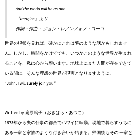
And the world will be as one
『Imagine』より
作詞・作曲： ジョン・レノン／オノ・ヨーコ
世界の現状を見れば、確かにこれは夢のような話かもしれませ
ん。しかし、時間をかけてでも、いつかこのような世界が生まれ
ることを、私は心から願います。地球上にまだ人間が存在できて
いる間に、そんな理想の世界が現実となりますように。
“John, I will surely join you.”
—————————————————————————————–
Written by 扇原篤子（おぎはら・あつこ）
1973年から夫の仕事の都合でハワイに転勤。現地で暮らすうちに
ある一家と家族のような付き合いが始まる。帰国後もその 一家と