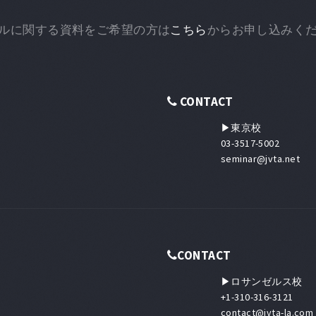
ルに関する資料をご希望の方は
こちら
からお申し込みく
CONTACT
▶東京校
03-3517-5002
seminar@jvta.net
CONTACT
▶ロサンゼルス校
+1-310-316-3121
contact@jvta-la.com