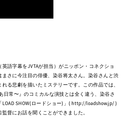
英語字幕をJVTAが担当）がニッポン・コネクショ
はまさに今注目の俳優、染谷将太さん。染谷さんと渋
まれる悲劇を描いたミステリーです。この作品では、
なあなあ日常〜』のコミカルな演技とは全く違う、染谷さ
W(ロードショー)」( http://loadshow.jp/ )
口監督にお話を聞くことができました。