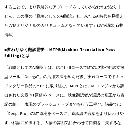
することで、より戦略的なアプローチをしていかなければなりま
せん。この度の『戦略としてのAI翻訳』も、来たるAI時代を見据え
たJVTAオリジナルのカリキュラムとなっています」(JVTA講師 石井
清猛)
■変わりゆく翻訳需要：MTPE(Machine Translation Post
Editing)とは
「戦略としてのAI翻訳」は、総合Ⅰ・ⅡコースでMTの現状や翻訳支援
型ツール「OmegaT」の活用方法を学んだ後、実践コースでドキュ
メンタリー作品のMTPEに取り組む。MTPEとは、MTエンジンから訳
出された文章(MT原稿)をベースに、映像翻訳者が誤訳の修正から表
記の統一、表現のブラッシュアップまでを行う工程だ。講義では
「DeepL Pro」のMT原稿をベースに、直訳調の言葉をより伝わりや
すい和語に変換する、人物の雰囲気に合わせて口調を工夫するな