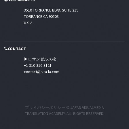
3510 TORRANCE BLVD. SUITE 219
TORRANCE CA 90503
U.S.A.
CONTACT
▶ロサンゼルス校
+1-310-316-3121
contact@jvta-la.com
プライバシーポリシー
© JAPAN VISUALMEDIA
TRANSLATION ACADEMY. ALL RIGHTS RESERVED.