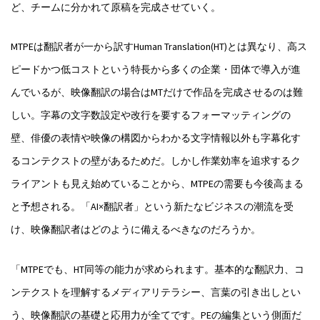
ど、チームに分かれて原稿を完成させていく。
MTPEは翻訳者が一から訳すHuman Translation(HT)とは異なり、高ス
ピードかつ低コストという特長から多くの企業・団体で導入が進
んでいるが、映像翻訳の場合はMTだけで作品を完成させるのは難
しい。字幕の文字数設定や改行を要するフォーマッティングの
壁、俳優の表情や映像の構図からわかる文字情報以外も字幕化す
るコンテクストの壁があるためだ。しかし作業効率を追求するク
ライアントも見え始めていることから、MTPEの需要も今後高まる
と予想される。「AI×翻訳者」という新たなビジネスの潮流を受
け、映像翻訳者はどのように備えるべきなのだろうか。
「MTPEでも、HT同等の能力が求められます。基本的な翻訳力、コ
ンテクストを理解するメディアリテラシー、言葉の引き出しとい
う、映像翻訳の基礎と応用力が全てです。PEの編集という側面だ