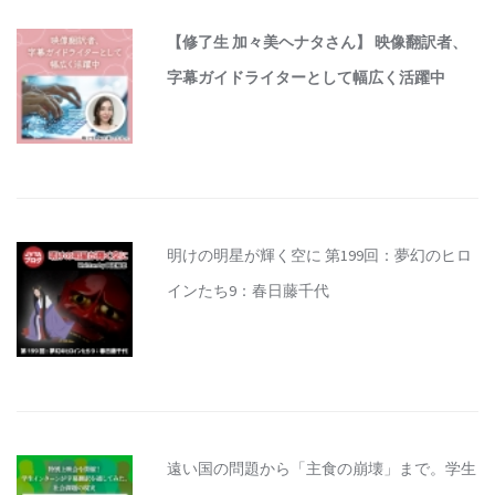
【修了生 加々美ヘナタさん】 映像翻訳者、
字幕ガイドライターとして幅広く活躍中
明けの明星が輝く空に 第199回：夢幻のヒロ
インたち9：春日藤千代
遠い国の問題から「主食の崩壊」まで。学生