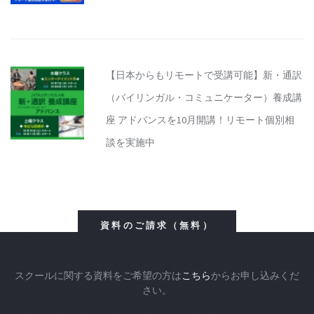
【日本からもリモートで受講可能】新・通訳
（バイリンガル・コミュニケーター）養成講
座 アドバンスを10月開講！リモート個別相
談を実施中
資料のご請求（無料）
スクールに関する資料をご希望の方は
こちら
からお申し込みくだ
さい。