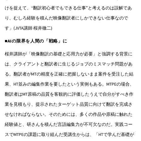
けを捉えて、“翻訳初心者でもできる仕事”と考えるのは誤解であ
り、むしろ経験を積んだ映像翻訳者にしかできない仕事なので
す」(JVTA講師 桜井徹二)
■AIの限界を人間の「戦略」に
桜井講師が「映像翻訳の基礎と応用力が必要」と強調する背景に
は、クライアントと翻訳者に生じるジョブのミスマッチ問題があ
る。翻訳者がMTの精度を正確に把握しないまま案件を受注した結
果、HT並みの編集作業を要したという実例もある。MTPEの場合、
翻訳者はMT原稿の品質を客観的に評価したうえで自分がすべき作
業を見積もり、提示されたターゲット品質に向けて翻訳を完成さ
せなければならない。そのためには、多くの作品や原稿に触れた
経験値と、研さんを積んだ言語編集力が不可欠なのだ。実践コー
スでMTPEの課題に取り組んだ受講生からは、「HTで学んだ基礎が