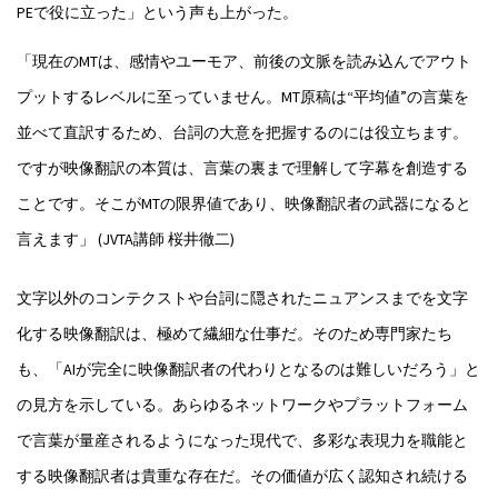
PEで役に立った」という声も上がった。
「現在のMTは、感情やユーモア、前後の文脈を読み込んでアウト
プットするレベルに至っていません。MT原稿は“平均値”の言葉を
並べて直訳するため、台詞の大意を把握するのには役立ちます。
ですが映像翻訳の本質は、言葉の裏まで理解して字幕を創造する
ことです。そこがMTの限界値であり、映像翻訳者の武器になると
言えます」 (JVTA講師 桜井徹二)
文字以外のコンテクストや台詞に隠されたニュアンスまでを文字
化する映像翻訳は、極めて繊細な仕事だ。そのため専門家たち
も、「AIが完全に映像翻訳者の代わりとなるのは難しいだろう」と
の見方を示している。あらゆるネットワークやプラットフォーム
で言葉が量産されるようになった現代で、多彩な表現力を職能と
する映像翻訳者は貴重な存在だ。その価値が広く認知され続ける