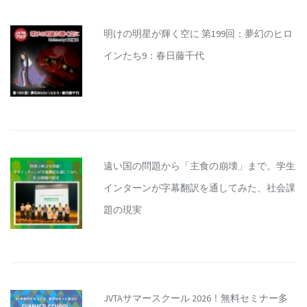
明けの明星が輝く空に 第199回：夢幻のヒロ
インたち9：春日藤千代
遠い国の問題から「主食の崩壊」まで。学生
インターンが字幕翻訳を通してみた、社会課
題の現実
JVTAサマースクール 2026！無料セミナー多