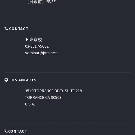
（日銀前）2F/3F
CONTACT
▶東京校
03-3517-5002
seminar@jvta.net
LOS ANGELES
3510 TORRANCE BLVD. SUITE 219
TORRANCE CA 90503
U.S.A.
CONTACT