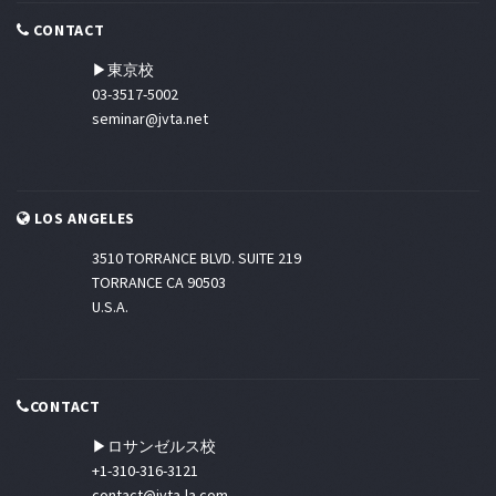
CONTACT
▶東京校
03-3517-5002
seminar@jvta.net
LOS ANGELES
3510 TORRANCE BLVD. SUITE 219
TORRANCE CA 90503
U.S.A.
CONTACT
▶ロサンゼルス校
+1-310-316-3121
contact@jvta-la.com