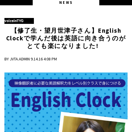
NEWS
voiceinTYO
【修了生・望月世津子さん】English
Clockで学んだ後は英語に向き合うのが
とても楽になりました!
BY JVTA.ADMIN 9.14.16 4:08 PM