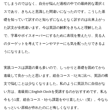
てしまうのではなく、自分が悩んだ過程の中での最終的な選択ミ
スであり、きちんと意識した間違いになったのです。こうした基
礎を知っていて訳すのと知らずになんとなく訳すのは出来上がっ
た訳文が全然違います。今は英語の解釈をきちんと理解した上
で、字幕やボイスオーバーにするために表現を整えたり、見る人
のターゲットを考えてトーンやマナーにも気を配ったりできるよ
うになりました。
実践コースは課題の量も多いので、しっかりと基礎を固めてから
進級して良かったと思います。総合コース・ⅠとⅡに比べ、英語の構
文で悩むことは少なくなりました。私のように英語力に自信がな
い方は、進級前にEnglish Clockを受講するのがおすすめです。私も
今もう1度、総合コース・Ⅰから課題をやり直したい（笑）。今なら
もっといい原稿が作れたのにと悔しくなります。