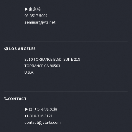
▶東京校
03-3517-5002
seminar@jvta.net
LOS ANGELES
3510 TORRANCE BLVD. SUITE 219
TORRANCE CA 90503
U.S.A.
CONTACT
▶ロサンゼルス校
+1-310-316-3121
contact@jvta-la.com