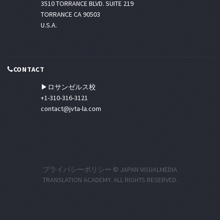
3510 TORRANCE BLVD. SUITE 219
TORRANCE CA 90503
U.S.A.
CONTACT
▶ロサンゼルス校
+1-310-316-3121
contact@jvta-la.com
プライバシーポリシー
© JAPAN VISUALMEDIA
TRANSLATION ACADEMY. ALL RIGHTS RESERVED.