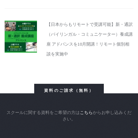
【日本からもリモートで受講可能】新・通訳
（バイリンガル・コミュニケーター）養成講
座 アドバンスを10月開講！リモート個別相
談を実施中
資料のご請求（無料）
スクールに関する資料をご希望の方は
こちら
からお申し込みくだ
さい。