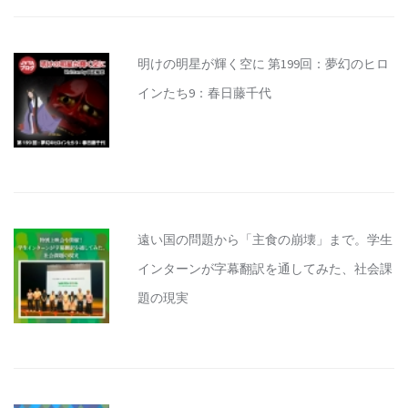
明けの明星が輝く空に 第199回：夢幻のヒロ
インたち9：春日藤千代
遠い国の問題から「主食の崩壊」まで。学生
インターンが字幕翻訳を通してみた、社会課
題の現実