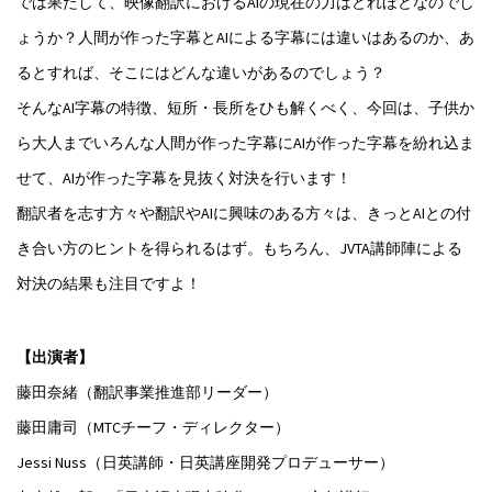
では果たして、映像翻訳におけるAIの現在の力はどれほどなのでし
ょうか？人間が作った字幕とAIによる字幕には違いはあるのか、あ
るとすれば、そこにはどんな違いがあるのでしょう？
そんなAI字幕の特徴、短所・長所をひも解くべく、今回は、子供か
ら大人までいろんな人間が作った字幕にAIが作った字幕を紛れ込ま
せて、AIが作った字幕を見抜く対決を行います！
翻訳者を志す方々や翻訳やAIに興味のある方々は、きっとAIとの付
き合い方のヒントを得られるはず。もちろん、JVTA講師陣による
対決の結果も注目ですよ！
【出演者】
藤田奈緒（翻訳事業推進部リーダー）
藤田庸司（MTCチーフ・ディレクター）
Jessi Nuss（日英講師・日英講座開発プロデューサー）