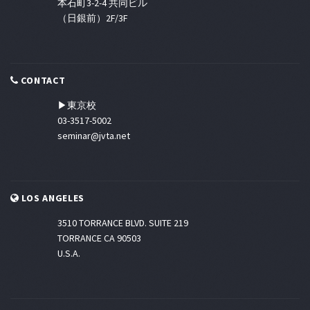
本石町3-2-4 共同ビル
（日銀前）2F/3F
CONTACT
▶東京校
03-3517-5002
seminar@jvta.net
LOS ANGELES
3510 TORRANCE BLVD. SUITE 219
TORRANCE CA 90503
U.S.A.