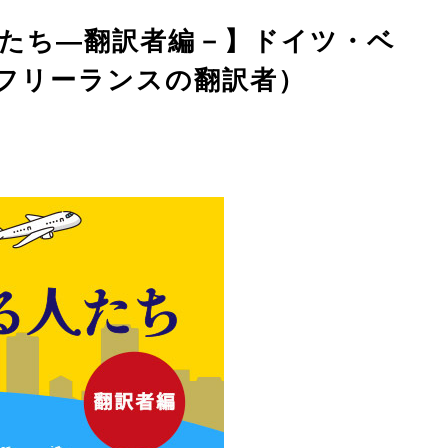
人たち―翻訳者編－】ドイツ・ベ
フリーランスの翻訳者）