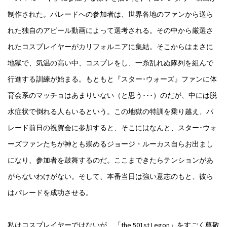
制作された。パレードへの参加者は、世界各地のファンから送ら
れた独自のアピール動画によって選考される。その中から厳選さ
れたコスプレイヤーがカリフォルニアに集結。そこからはまさに
地獄で、気温の高い中、コスプレをし、一糸乱れぬ隊列を組んで
行進する訓練が始まる。もともと『スター･ウォーズ』ファンに体
育会系のマッチョはあまりいない（と思う･･･）のだが、中には脱
水症状で倒れる人もいるという。この地獄の特訓を乗り越え、パ
レード前日の祝賀会に参加すると、そこにはなんと、スター･ウォ
ーズファンたちが神とも崇めるジョージ・ルーカス自らお出まし
になり、参加者を鼓舞するのだ。ここまできたらテンションがあ
がらないわけがない。そして、本番当日は強い意志のもと、彼ら
はパレードを成功させる。
私はコスプレイヤーではないが、「the 501st Legon」をすごく尊敬