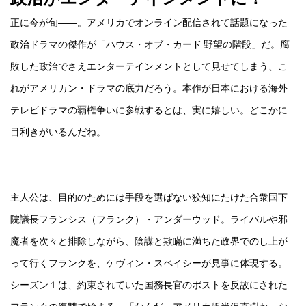
正に今が旬――。アメリカでオンライン配信されて話題になった
政治ドラマの傑作が「ハウス・オブ・カード 野望の階段」だ。腐
敗した政治でさえエンターテインメントとして見せてしまう、こ
れがアメリカン・ドラマの底力だろう。本作が日本における海外
テレビドラマの覇権争いに参戦するとは、実に嬉しい。どこかに
目利きがいるんだね。
主人公は、目的のためには手段を選ばない狡知にたけた合衆国下
院議長フランシス（フランク）・アンダーウッド。ライバルや邪
魔者を次々と排除しながら、陰謀と欺瞞に満ちた政界でのし上が
って行くフランクを、ケヴィン・スペイシーが見事に体現する。
シーズン１は、約束されていた国務長官のポストを反故にされた