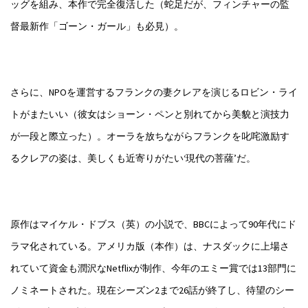
ッグを組み、本作で完全復活した（蛇足だが、フィンチャーの監
督最新作「ゴーン・ガール」も必見）。
さらに、NPOを運営するフランクの妻クレアを演じるロビン・ライ
トがまたいい（彼女はショーン・ペンと別れてから美貌と演技力
が一段と際立った）。オーラを放ちながらフランクを叱咤激励す
るクレアの姿は、美しくも近寄りがたい‘現代の菩薩’だ。
原作はマイケル・ドブス（英）の小説で、BBCによって90年代にド
ラマ化されている。アメリカ版（本作）は、ナスダックに上場さ
れていて資金も潤沢なNetflixが制作、今年のエミー賞では13部門に
ノミネートされた。現在シーズン2まで26話が終了し、待望のシー