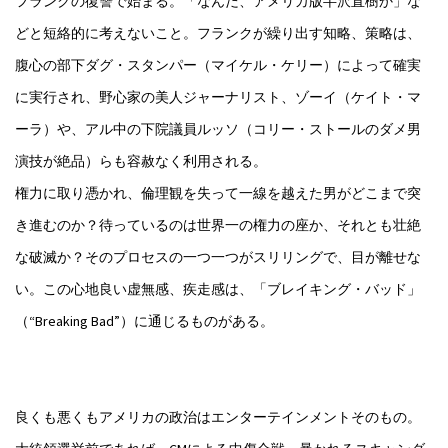
フランクの復讐で始まる。「なんだ、アメリカ版半沢直樹か」な
どと短絡的に考えないこと。フランクが繰り出す知略、策略は、
腹心の部下ダグ・スタンパー（マイケル・ケリー）によって確実
に実行され、野心家の美人ジャーナリスト、ゾーイ（ケイト・マ
ーラ）や、アル中の下院議員ルッソ（コリー・ストールのダメ男
演技が絶品）らも容赦なく利用される。
権力に取り憑かれ、倫理観を失って一線を越えた男がどこまで突
き進むのか？待っているのは世界一の権力の座か、それとも壮絶
な破滅か？そのプロセスの一つ一つがスリリングで、目が離せな
い。この心地良い虚無感、疾走感は、「ブレイキング・バッド」
（“Breaking Bad”）に通じるものがある。
良くも悪くもアメリカの政治はエンターテインメントそのもの。