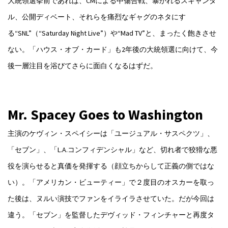
大統領選挙前であれば、CMによる中傷合戦、暴かれるスキャンダ
ル、公開ディベート、それらを痛烈なギャグのネタにす
る“SNL”（“Saturday Night Live”）や“Mad TV”と、まったく飽きさせ
ない。「ハウス・オブ・カード」も2年後の大統領選に向けて、今
後一層注目を浴びてさらに面白くなるはずだ。
Mr. Spacey Goes to Washington
主演のケヴィン・スペイシーは「ユージュアル・サスペクツ」、
「セブン」、「L.A.コンフィデンシャル」など、切れ者で狡猾な悪
役を演らせると真価を発揮する（顔立ちからして正義の側ではな
い）。「アメリカン・ビューティー」で２度目のオスカーを取っ
た後は、ヌルい演技でファンをイライラさせていた。だが今回は
違う。「セブン」を監督したデヴィッド・フィンチャーと再度タ