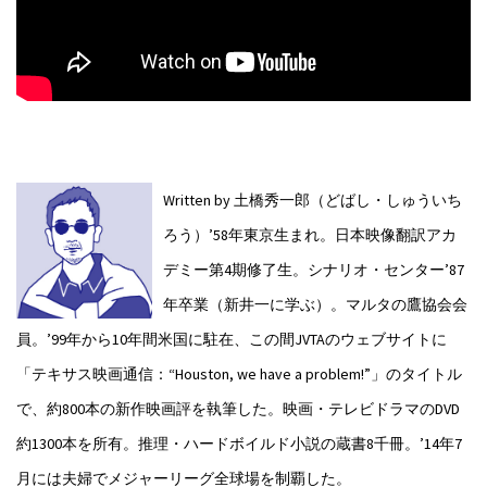
Written by 土橋秀一郎（どばし・しゅういち
ろう）
’58年東京生まれ。日本映像翻訳アカ
デミー第4期修了生。シナリオ・センター’87
年卒業（新井一に学ぶ）。マルタの鷹協会会
員。’99年から10年間米国に駐在、この間JVTAのウェブサイトに
「テキサス映画通信：“Houston, we have a problem!”」のタイトル
で、約800本の新作映画評を執筆した。映画・テレビドラマのDVD
約1300本を所有。推理・ハードボイルド小説の蔵書8千冊。’14年7
月には夫婦でメジャーリーグ全球場を制覇した。