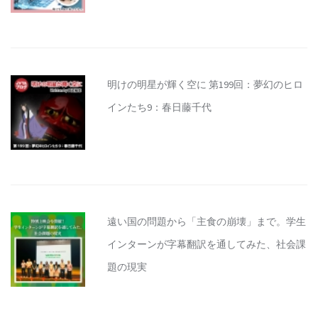
明けの明星が輝く空に 第199回：夢幻のヒロ
インたち9：春日藤千代
遠い国の問題から「主食の崩壊」まで。学生
インターンが字幕翻訳を通してみた、社会課
題の現実