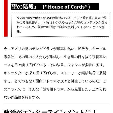
望の階段』（“House of Cards”）
“Viewer Discretion Advised”は海外の映画・テレビ番組等の冒頭で見
かける注意書き。「バイオレンスやセックス等のコンテンツが含ま
れているため、視聴の可否はご自身で判断して下さい」という意
味。
今、アメリカ発のテレビドラマが最高に熱い。民放系、ケーブル
系各社にその道の才人たちが集結し、生き馬の目を抜く視聴率レ
ースを日々繰り広げている。その結果、ジャンルが多岐に渡り、
キャラクターが深く掘り下げられ、ストーリーが縦横無尽に展開
する、とてつもなく面白いドラマが次々と誕生しているのだ。こ
のコラムでは、そんな「勝ち組ドラマ」から厳選した、止められ
ない作品群を紹介する。
政治がエンターテインメントに！