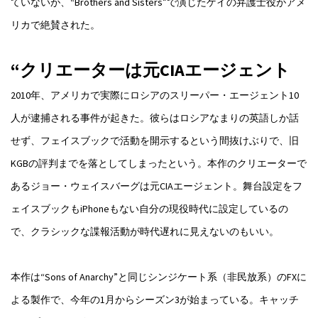
ていないが、“Brothers and Sisters”で演じたゲイの弁護士役がアメ
リカで絶賛された。
“クリエーターは元CIAエージェント
2010年、アメリカで実際にロシアのスリーパー・エージェント10
人が逮捕される事件が起きた。彼らはロシアなまりの英語しか話
せず、フェイスブックで活動を開示するという間抜けぶりで、旧
KGBの評判までを落としてしまったという。本作のクリエーターで
あるジョー・ウェイスバーグは元CIAエージェント。舞台設定をフ
ェイスブックもiPhoneもない自分の現役時代に設定しているの
で、クラシックな諜報活動が時代遅れに見えないのもいい。
本作は“Sons of Anarchy”と同じシンジケート系（非民放系）のFXに
よる製作で、今年の1月からシーズン3が始まっている。キャッチ