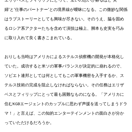
エリザベスとフィリップにとって、互いの想いが募るほど’夫
婦’と’仕事のパートナー’との境界線が曖昧になる。この微妙な関係
はラブストーリーとしても興味が尽きない。そのうえ、脇を固め
るロシア系アクターたちを含めて演技は極上、脚本も史実を巧み
に取り入れて良く書きこまれている。
おりしも当時はアメリカによるステルス偵察機の開発が本格化し
ていた。成功すると米ソの軍事バランスが決定的に崩れるので、
ソビエト連邦としては何としてもこの軍事機密を入手するか、ス
テルス技術の完成を阻止しなければならない。その任務はエリザ
ベスとフィリップにとって最も困難なものになる。「アメリカに
住むKGBエージェントのカップルに思わず声援を送ってしまうドラ
マ！」と言えば、この知的エンターテインメントの面白さが分か
っていただけるだろうか。