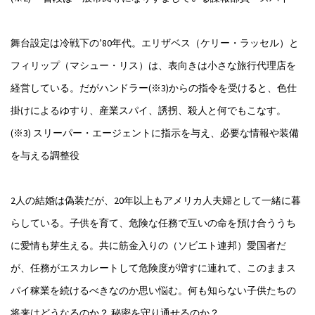
舞台設定は冷戦下の’80年代。エリザベス（ケリー・ラッセル）と
フィリップ（マシュー・リス）は、表向きは小さな旅行代理店を
経営している。だがハンドラー(※3)からの指令を受けると、色仕
掛けによるゆすり、産業スパイ、誘拐、殺人と何でもこなす。
(※3) スリーパー・エージェントに指示を与え、必要な情報や装備
を与える調整役
2人の結婚は偽装だが、20年以上もアメリカ人夫婦として一緒に暮
らしている。子供を育て、危険な任務で互いの命を預け合ううち
に愛情も芽生える。共に筋金入りの（ソビエト連邦）愛国者だ
が、任務がエスカレートして危険度が増すに連れて、このままス
パイ稼業を続けるべきなのか思い悩む。何も知らない子供たちの
将来はどうなるのか？ 秘密を守り通せるのか？