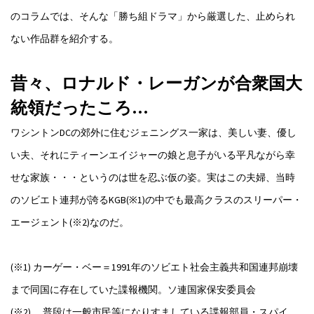
のコラムでは、そんな「勝ち組ドラマ」から厳選した、止められ
ない作品群を紹介する。
昔々、ロナルド・レーガンが合衆国大
統領だったころ…
ワシントンDCの郊外に住むジェニングス一家は、美しい妻、優し
い夫、それにティーンエイジャーの娘と息子がいる平凡ながら幸
せな家族・・・というのは世を忍ぶ仮の姿。実はこの夫婦、当時
のソビエト連邦が誇るKGB(※1)の中でも最高クラスのスリーパー・
エージェント(※2)なのだ。
(※1) カーゲー・ベー＝1991年のソビエト社会主義共和国連邦崩壊
まで同国に存在していた諜報機関。ソ連国家保安委員会
(※2) 普段は一般市民等になりすましている諜報部員・スパイ