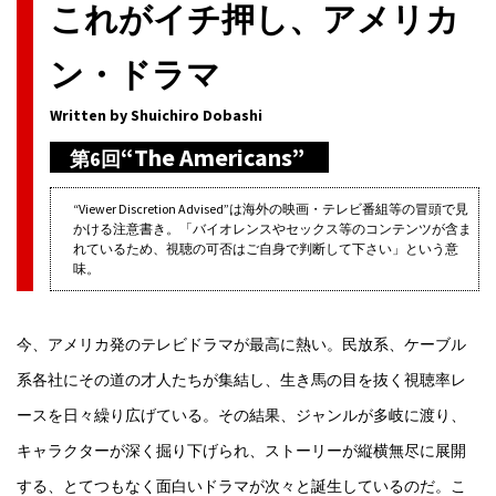
これがイチ押し、アメリカ
ン・ドラマ
Written by Shuichiro Dobashi
“The Americans”
第6回
“Viewer Discretion Advised”は海外の映画・テレビ番組等の冒頭で見
かける注意書き。「バイオレンスやセックス等のコンテンツが含ま
れているため、視聴の可否はご自身で判断して下さい」という意
味。
今、アメリカ発のテレビドラマが最高に熱い。民放系、ケーブル
系各社にその道の才人たちが集結し、生き馬の目を抜く視聴率レ
ースを日々繰り広げている。その結果、ジャンルが多岐に渡り、
キャラクターが深く掘り下げられ、ストーリーが縦横無尽に展開
する、とてつもなく面白いドラマが次々と誕生しているのだ。こ