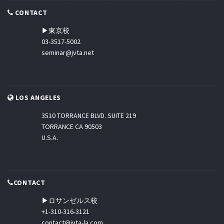
CONTACT
▶東京校
03-3517-5002
seminar@jvta.net
LOS ANGELES
3510 TORRANCE BLVD. SUITE 219
TORRANCE CA 90503
U.S.A.
CONTACT
▶ロサンゼルス校
+1-310-316-3121
contact@jvta-la.com