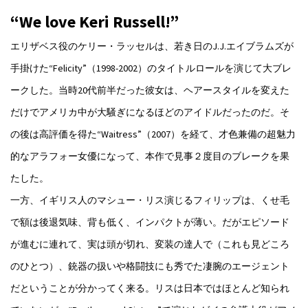
“We love Keri Russell!”
エリザベス役のケリー・ラッセルは、若き日のJ.J.エイブラムズが
手掛けた“Felicity”（1998-2002）のタイトルロールを演じて大ブレ
ークした。当時20代前半だった彼女は、ヘアースタイルを変えた
だけでアメリカ中が大騒ぎになるほどのアイドルだったのだ。そ
の後は高評価を得た“Waitress”（2007）を経て、才色兼備の超魅力
的なアラフォー女優になって、本作で見事２度目のブレークを果
たした。
一方、イギリス人のマシュー・リス演じるフィリップは、くせ毛
で額は後退気味、背も低く、インパクトが薄い。だがエピソード
が進むに連れて、実は頭が切れ、変装の達人で（これも見どころ
のひとつ）、銃器の扱いや格闘技にも秀でた凄腕のエージェント
だということが分かってく来る。リスは日本ではほとんど知られ