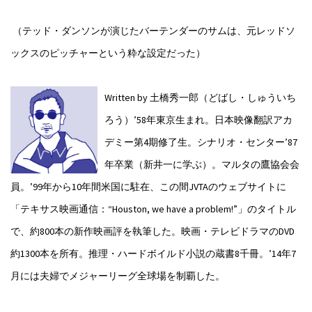
（テッド・ダンソンが演じたバーテンダーのサムは、元レッドソ
ックスのピッチャーという粋な設定だった）
Written by 土橋秀一郎（どばし・しゅういち
ろう）
’58年東京生まれ。日本映像翻訳アカ
デミー第4期修了生。シナリオ・センター’87
年卒業（新井一に学ぶ）。マルタの鷹協会会
員。’99年から10年間米国に駐在、この間JVTAのウェブサイトに
「テキサス映画通信：“Houston, we have a problem!”」のタイトル
で、約800本の新作映画評を執筆した。映画・テレビドラマのDVD
約1300本を所有。推理・ハードボイルド小説の蔵書8千冊。’14年7
月には夫婦でメジャーリーグ全球場を制覇した。