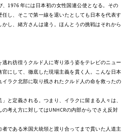
、1976 年には日本初の女性国連公使となる。その
歴任し、そこで第一線を退いたとしても日本を代表す
しかし、緒方さんは違う。ほんとうの挑戦はそれから
を逃れ彷徨うクルド人に寄り添う姿をテレビのニュー
務官にして、徹底した現場主義を貫く人。こんな日本
れイラク北部に取り残されたクルド人の命を救ったの
民」と定義される。つまり、イラクに留まる人々は、
の考え方に対してはUNHCRの内部からでさえ反対
力者である米国大統領と渡り合ってまで貫いた人道主