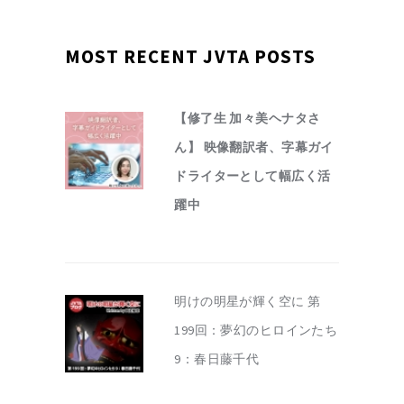
MOST RECENT JVTA POSTS
【修了生 加々美ヘナタさ
ん】 映像翻訳者、字幕ガイ
ドライターとして幅広く活
躍中
明けの明星が輝く空に 第
199回：夢幻のヒロインたち
9：春日藤千代