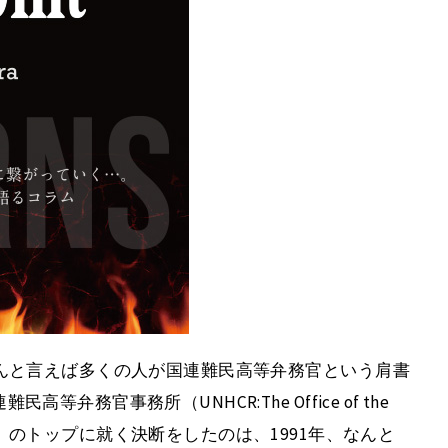
んと言えば多くの人が国連難民高等弁務官という肩書
務官事務所（UNHCR:The Office of the
or Refugees）のトップに就く決断をしたのは、1991年、なんと