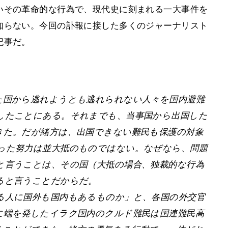
いその革命的な行為で、現代史に刻まれる一大事件を
知らない。今回の訃報に接した多くのジャーナリスト
記事だ。
た国から逃れようとも逃れられない人々を国内避難
したことにある。それまでも、当事国から出国した
きた。だが緒方は、出国できない難民も保護の対象
った努力は並大抵のものではない。なぜなら、問題
と言うことは、その国（大抵の場合、独裁的な行為
ると言うことだからだ。
る人に国外も国内もあるものか」と、各国の外交官
に端を発したイラク国内のクルド難民は国連難民高