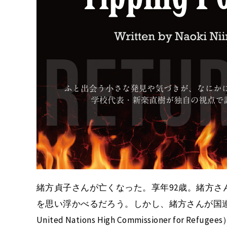
緒方貞子さんが亡くなった。享年92歳。緒方さ
を思い浮かべるだろう。しかし、緒方さんが国連難民高等弁
United Nations High Commissioner f