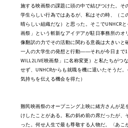
施する映画祭の課題に頭の中で結びつけた。そ
学生らしい行為ではあるが、私はその時、（この
晴らしい組織だな）と思った。そこでUNHCR
画祭」という斬新なアイデアが駐日事務所のオリ
像翻訳の力でその活動に関わる意義は大きいと
一人の大学生の発想と行動――それが今日まで11年
WILL2LIVE映画祭」に名称変更）と私たちが
せず、UNHCRからも就職を機に退いたそうだ
気持ちを伝える機会を得た）
難民映画祭のオープニング上映に緒方さんが足
けしたことがある。私の斜め前の席だったが、
った。何せ人生で最も尊敬する人物だ。〈あこ