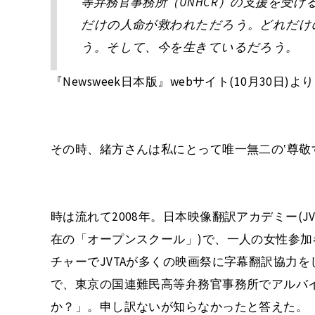
等弁務官事務所（UNHCR）の支援を受
だけの人命が救われただろう。どれだけ
う。そして、今を生きているだろう。
『Newsweek日本版』webサイト(10月30日)より
その時、緒方さんは私にとって唯一無二の‛尊敬
時は流れて2008年。日本映像翻訳アカデミー(J
在の「オープンスクール」)で、一人の女性参
チャーでJVTAが多くの映画祭に字幕翻訳協力
で、東京の国連難民高等弁務官事務所でアルバ
か？」。申し訳ないが知らなかったと答えた。