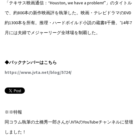
「テキサス映画通信：“Houston, we have a problem!”」のタイトル
で、約800本の新作映画評を執筆した。映画・テレビドラマのDVD
約1300本を所有。推理・ハードボイルド小説の蔵書8千冊。’14年7
月には夫婦でメジャーリーグ全球場を制覇した。
◆バックナンバーはこちら
https://www.jvta.net/blog/5724/
※※特報
同コラム執筆の土橋秀一郎さんがJVTAのYouTubeチャンネルに登壇
しました！