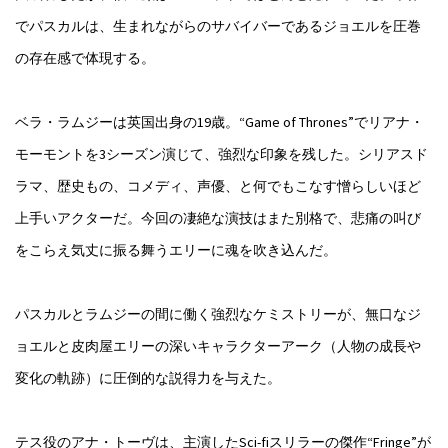
でパスカルは、生まれながらのサバイバーであるジョエルを圧巻
の存在感で体現する。
ベラ・ラムジーは英国出身の19歳。“Game of Thrones”でリアナ・
モーモントを3シーズン演じて、強烈な印象を残した。シリアスド
ラマ、歴史もの、コメディ、声優、と何でもこなす憎らしいほど
上手いアクターだ。今回の凄絶な演技はまた別格で、悲痛の叫び
をこらえ気丈に振る舞うエリーに魂を吹き込んだ。
パスカルとラムジーの間に働く強烈なケミストリーが、無口なジ
ョエルと皮肉屋エリーの深いキャラクターアーク（人物の成長や
変化の軌跡）に圧倒的な説得力を与えた。
テス役のアナ・トーヴは、主演したSci-fiスリラーの傑作“Fringe”が