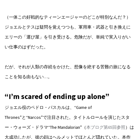
（一体この好戦的なティーンエージャーのどこが特別なんだ？）
ジョエルとテスは疑問を覚えつつも、軍用車・武器と引き換えに
エリーの「運び屋」を引き受ける。危険だが、単純で実入りがい
い仕事のはずだった。
だが、それが人類の存続をかけた、想像を絶する苦難の旅になる
ことを知る由もない…。
“I’m scared of ending up alone”
ジョエル役のペドロ・パスカルは、“Game of
Thrones”と“Narcos”で注目された。タイトルロールを演じたスタ
ー・ウォーズ・ドラマ“The Mandalorian”（
本ブログ第65回参照
）は
大成功したが、彼の顔はヘルメットでほとんど隠れていた。本作