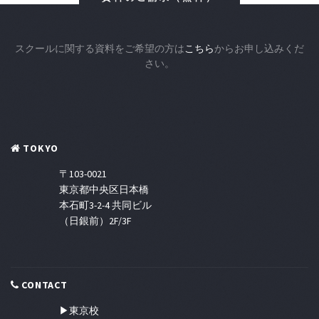
スクールに関する資料をご希望の方は
こちら
からお申し込みくだ
さい。
TOKYO
〒103-0021
東京都中央区日本橋
本石町3-2-4 共同ビル
（日銀前）2F/3F
CONTACT
▶東京校