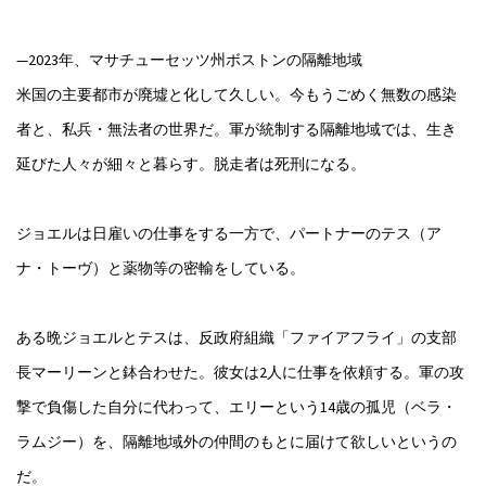
—2023年、マサチューセッツ州ボストンの隔離地域
米国の主要都市が廃墟と化して久しい。今もうごめく無数の感染
者と、私兵・無法者の世界だ。軍が統制する隔離地域では、生き
延びた人々が細々と暮らす。脱走者は死刑になる。
ジョエルは日雇いの仕事をする一方で、パートナーのテス（ア
ナ・トーヴ）と薬物等の密輸をしている。
ある晩ジョエルとテスは、反政府組織「ファイアフライ」の支部
長マーリーンと鉢合わせた。彼女は2人に仕事を依頼する。軍の攻
撃で負傷した自分に代わって、エリーという14歳の孤児（ベラ・
ラムジー）を、隔離地域外の仲間のもとに届けて欲しいというの
だ。