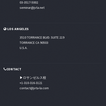
03-3517-5002
seminar@jvta.net
LOS ANGELES
3510 TORRANCE BLVD. SUITE 219
TORRANCE CA 90503
U.S.A.
CONTACT
▶ロサンゼルス校
+1-310-316-3121
contact@jvta-la.com