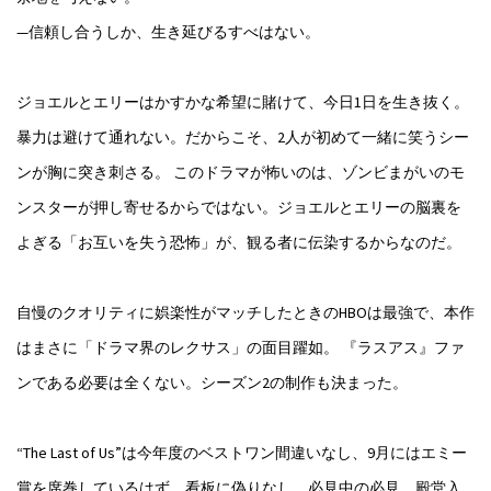
—信頼し合うしか、生き延びるすべはない。
ジョエルとエリーはかすかな希望に賭けて、今日1日を生き抜く。
暴力は避けて通れない。だからこそ、2人が初めて一緒に笑うシー
ンが胸に突き刺さる。 このドラマが怖いのは、ゾンビまがいのモ
ンスターが押し寄せるからではない。ジョエルとエリーの脳裏を
よぎる「お互いを失う恐怖」が、観る者に伝染するからなのだ。
自慢のクオリティに娯楽性がマッチしたときのHBOは最強で、本作
はまさに「ドラマ界のレクサス」の面目躍如。 『ラスアス』ファ
ンである必要は全くない。シーズン2の制作も決まった。
“The Last of Us”は今年度のベストワン間違いなし、9月にはエミー
賞を席巻しているはず。看板に偽りなし、必見中の必見、殿堂入