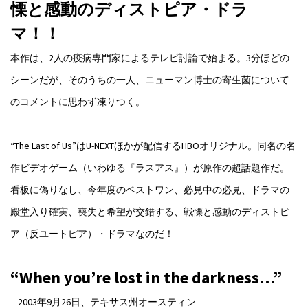
慄と感動のディストピア・ドラ
マ！！
本作は、2人の疫病専門家によるテレビ討論で始まる。3分ほどの
シーンだが、そのうちの一人、ニューマン博士の寄生菌について
のコメントに思わず凍りつく。
“The Last of Us”はU-NEXTほかが配信するHBOオリジナル。同名の名
作ビデオゲーム（いわゆる『ラスアス』）が原作の超話題作だ。
看板に偽りなし、今年度のベストワン、必見中の必見、ドラマの
殿堂入り確実、喪失と希望が交錯する、戦慄と感動のディストピ
ア（反ユートピア）・ドラマなのだ！
“When you’re lost in the darkness…”
—2003年9月26日、テキサス州オースティン