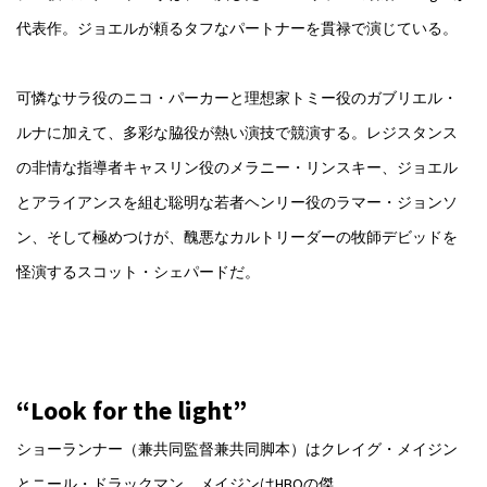
代表作。ジョエルが頼るタフなパートナーを貫禄で演じている。
可憐なサラ役のニコ・パーカーと理想家トミー役のガブリエル・
ルナに加えて、多彩な脇役が熱い演技で競演する。レジスタンス
の非情な指導者キャスリン役のメラニー・リンスキー、ジョエル
とアライアンスを組む聡明な若者ヘンリー役のラマー・ジョンソ
ン、そして極めつけが、醜悪なカルトリーダーの牧師デビッドを
怪演するスコット・シェパードだ。
“Look for the light”
ショーランナー（兼共同監督兼共同脚本）はクレイグ・メイジン
とニール・ドラックマン。メイジンはHBOの傑