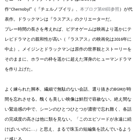
作“Chernobyl”（『チェルノブイリ』、
本ブログ第69回参照
）が代
表作。ドラックマンは『ラスアス』のクリエーターだ。
プレー時間の長さを考えれば、ビデオゲームは映画より遥かにテ
レビドラマとの親和性が高い（『ラスアス』の映画化は2016年に
中止）。メイジンとドラックマンは原作の世界観とストーリーを
そのままに、ホラーの枠を遥かに超えた渾身のヒューマンドラマ
を作り上げた。
よく練られた脚本、繊細で無駄のない会話、選り抜きのBGMが時
間を忘れさせる。醜くも美しい映像は鮮烈で容赦ない。絶え間な
い緊迫感の中で、シーンのひとつひとつが濃密で忘れ難く、各話
の完成度の高さは他に類を見ない。「このエピソードが永遠に続
けばいいのに…」と思え、まるで珠玉の短編集を読んでいるよう
に感じる。