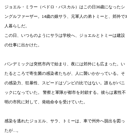
ジョエル・ミラー（ペドロ・パスカル）はこの日36歳になったシ
ングルファーザー。14歳の娘サラ、元軍人の弟トミーと、郊外で3
人暮らしだ。
この日、いつものようにサラは学校へ、ジョエルとトミーは建設
の仕事に出かけた。
パンデミックは突然市内で始まり、夜には郊外にも広まった。い
たるところで寄生菌の感染者たちが、人に襲いかかっている。そ
の感染力、狂暴性、スピードはゾンビの比ではない。誰もがパニ
ックになっていた。 警察と軍隊が都市を封鎖する。彼らは素性不
明の市民に対して、発砲命令を受けていた。
感染を逃れたジョエル、サラ、トミーは、車で州外へ脱出を図っ
たが…。