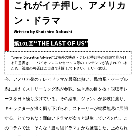
これがイチ押し、アメリカ
ン・ドラマ
Written by Shuichiro Dobashi
“THE LAST OF US”
第101回
“Viewer Discretion Advised”は海外の映画・テレビ番組等の冒頭で見かけ
る注意書き。「バイオレンスやセックス等のコンテンツが含まれている
ため、視聴の可否はご自身で判断して下さい」という意味。
今、アメリカ発のテレビドラマが最高に熱い。民放系・ケーブル
系に加えてストリーミング系が参戦、生き馬の目を抜く視聴率レ
ースを日々繰り広げている。その結果、ジャンルが多岐に渡り、
キャラクターが深く掘り下げられ、ストーリーが縦横無尽に展開
する、とてつもなく面白いドラマが次々と誕生しているのだ。こ
のコラムでは、そんな「勝ち組ドラマ」から厳選した、止められ