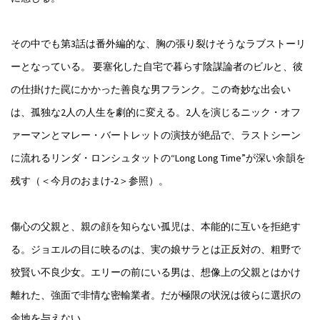
その中でも第3話は番外編的な、胸の張り裂けそうなラブストーリ
ーとなっている。 要塞化した自宅で暮らす陰謀論者のビルと、彼
の仕掛けた罠にかかった善良な男フランク。この奇妙な出会い
は、孤独な2人の人生を劇的に変える。2人を演じるニック・オフ
ァーマンとマレー・バートレットの演技が絶品で、ラストシーン
に流れるリンダ・ロンシュタットの“Long Long Time”が深い余韻を
残す（＜今月のおまけ-2＞参照）。
傷心の父親と、親の顔を知らない孤児は、本能的に互いを拒絶す
る。ジョエルの目に映るのは、実の娘サラとは正反対の、粗野で
狡賢い不良少女。エリーの前にいる男は、想像上の父親とはかけ
離れた、強面で非情な密輸業者。だが極限の状況は彼らに選択の
余地を与えない。