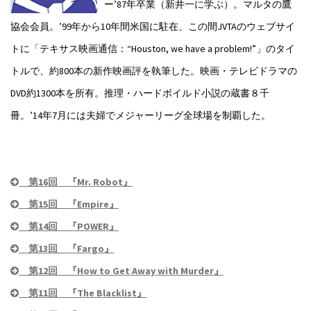
ー’87年卒業（新井一に学ぶ）。マルタの鷹
協会会員。’99年から10年間米国に駐在、この間JVTAのウェブサイ
トに「テキサス映画通信：“Houston, we have a problem!”」のタイ
トルで、約800本の新作映画評を執筆した。映画・テレビドラマの
DVD約1300本を所有。推理・ハードボイルド小説の蔵書８千
冊。’14年7月には夫婦でメジャーリーグ全球場を制覇した。
第16回 『Mr. Robot』
第15回 『Empire』
第14回 『POWER』
第13回 『Fargo』
第12回 『How to Get Away with Murder』
第11回 『The Blacklist』