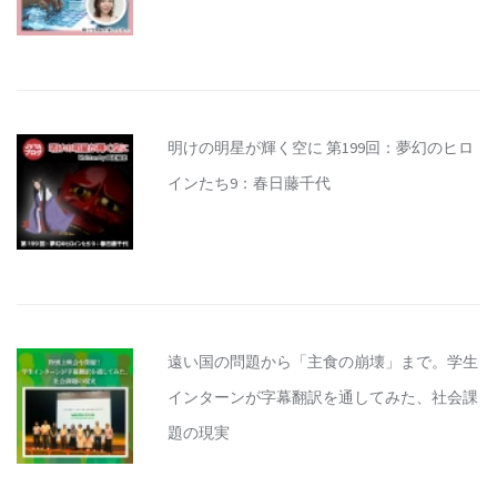
明けの明星が輝く空に 第199回：夢幻のヒロ
インたち9：春日藤千代
遠い国の問題から「主食の崩壊」まで。学生
インターンが字幕翻訳を通してみた、社会課
題の現実