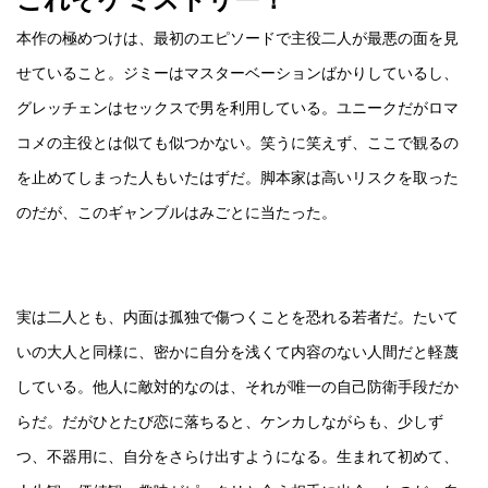
本作の極めつけは、最初のエピソードで主役二人が最悪の面を見
せていること。ジミーはマスターベーションばかりしているし、
グレッチェンはセックスで男を利用している。ユニークだがロマ
コメの主役とは似ても似つかない。笑うに笑えず、ここで観るの
を止めてしまった人もいたはずだ。脚本家は高いリスクを取った
のだが、このギャンブルはみごとに当たった。
実は二人とも、内面は孤独で傷つくことを恐れる若者だ。たいて
いの大人と同様に、密かに自分を浅くて内容のない人間だと軽蔑
している。他人に敵対的なのは、それが唯一の自己防衛手段だか
らだ。だがひとたび恋に落ちると、ケンカしながらも、少しず
つ、不器用に、自分をさらけ出すようになる。生まれて初めて、