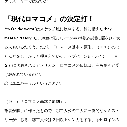
ケミストリーではないか！
「現代ロマコメ」の決定打！
“You’re the Worst”はスケッチ風に展開する、斜に構えた“boy-
meets-girl story”だ。刺激の強いシーンや卑猥な会話に眉をひそめ
る人もいるだろう。だが、「ロマコメ基本７原則」（※１）のほ
とんどをしっかりと押さえている。ヘプバーン&トレイシー（※
２）に代表されるアメリカン・ロマコメの伝統は、今も脈々と受
け継がれているのだ。
恋はユニバーサルということだ。
（※１）「ロマコメ基本７原則」：
筆者が勝手に作ったもので、①主人公の二人に圧倒的なケミスト
リーが生じる、②主人公は２回以上ケンカをする、③ヒロインの