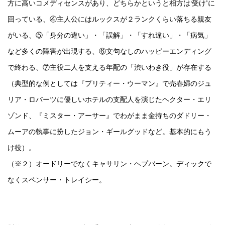
方に高いコメディセンスがあり、どちらかというと相方は‘受け’に
回っている、④主人公にはルックスが２ランクくらい落ちる親友
がいる、⑤「身分の違い」・「誤解」・「すれ違い」・「病気」
など多くの障害が出現する、⑥文句なしのハッピーエンディング
で終わる、⑦主役二人を支える年配の「渋いわき役」が存在する
（典型的な例としては『プリティー・ウーマン』で売春婦のジュ
リア・ロバーツに優しいホテルの支配人を演じたヘクター・エリ
ゾンド、『ミスター・アーサー』でわがまま金持ちのダドリー・
ムーアの執事に扮したジョン・ギールグッドなど。基本的にもう
け役）。
（※２）オードリーでなくキャサリン・ヘプバーン。ディックで
なくスペンサー・トレイシー。