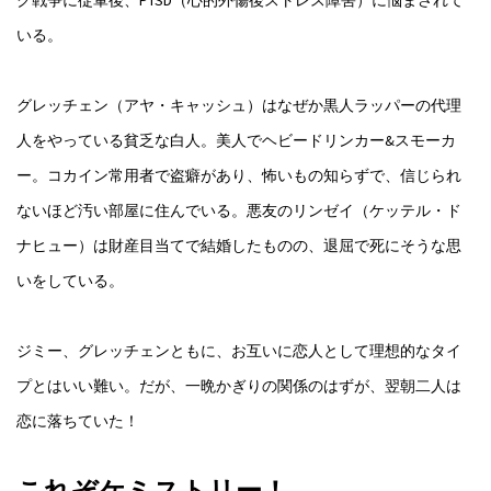
ク戦争に従軍後、PTSD（心的外傷後ストレス障害）に悩まされて
いる。
グレッチェン（アヤ・キャッシュ）はなぜか黒人ラッパーの代理
人をやっている貧乏な白人。美人でヘビードリンカー&スモーカ
ー。コカイン常用者で盗癖があり、怖いもの知らずで、信じられ
ないほど汚い部屋に住んでいる。悪友のリンゼイ（ケッテル・ド
ナヒュー）は財産目当てで結婚したものの、退屈で死にそうな思
いをしている。
ジミー、グレッチェンともに、お互いに恋人として理想的なタイ
プとはいい難い。だが、一晩かぎりの関係のはずが、翌朝二人は
恋に落ちていた！
これぞケミストリー！