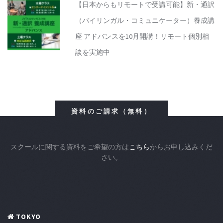
【日本からもリモートで受講可能】新・通訳
（バイリンガル・コミュニケーター）養成講
座 アドバンスを10月開講！リモート個別相
談を実施中
資料のご請求（無料）
スクールに関する資料をご希望の方は
こちら
からお申し込みくだ
さい。
TOKYO