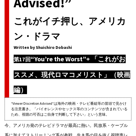
Advised!”
これがイチ押し、アメリカ
ン・ドラマ
Written by Shuichiro Dobashi
“You’re the Worst”+ 「これがお
第17回
ススメ、現代ロマコメリスト」（映画
編）
“Viewer Discretion Advised”は海外の映画・テレビ番組等の冒頭で見かけ
る注意書き。「バイオレンスやセックス等のコンテンツが含まれている
ため、視聴の可否はご自身で判断して下さい」という意味。
今、アメリカ発のテレビドラマが最高に熱い。民放系・ケーブル
系に加えてストリーミング系が参戦、生き馬の目を抜く視聴率レ