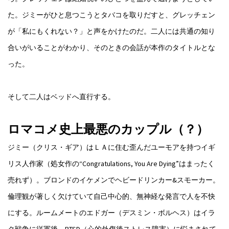
た。ジミーがひと息つこうとタバコを取りだすと、グレッチェン
が「私にもくれない？」と声をかけたのだ。二人には共通の知り
合いがいることがわかり、そのときの会話が本作のタイトルとな
った。
そして二人はベッドへ直行する。
ロマコメ史上最悪のカップル（？）
ジミー（クリス・ギア）はＬＡに住む歪んだユーモアを持つイギ
リス人作家（処女作の“Congratulations, You Are Dying”はまったく
売れず）。ブロンドのイケメンでヘビードリンカー&スモーカー。
倫理観が著しく欠けていて自己中心的、無神経な発言で人を不快
にする。ルームメートのエドガー（デスミン・ボルヘス）はイラ