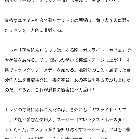
結局ジョールは、ミッジと子供たちを残して家を出ていく。
厳格なユダヤ人社会で暮らすミッジの両親は、負け犬を夫に選ん
だミッジを一方的に非難する。
すっかり落ち込んだミッジは、ある晩「ガスライト・カフェ」で
ヤケ酒をあおる。そして酔った勢いで突然ステージに上がり、即
興でスタンダップコメディを始める。地滑りのごとく崩壊した自
分の人生を自虐ネタに、妻の本音、女の本音を毒舌でぶちまけた
のだ。すると、これが満員の観客にバカ受け！
ミッジの才能に惚れこんだのは、意外にも「ガスライト・カフ
ェ」の超不愛想な使用人、スージー（アレックス・ボースタイ
ン）だった。コメディ業界を知り尽くすスージーは、プロを目指