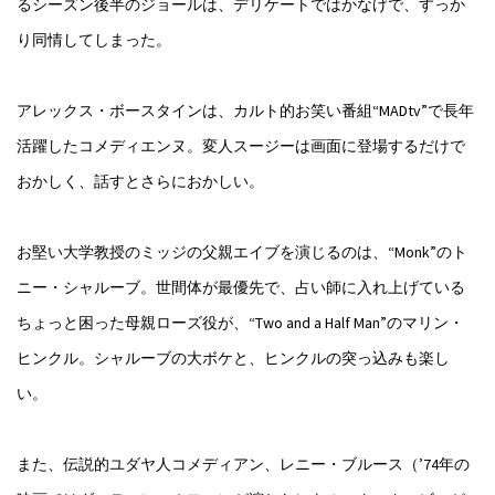
るシーズン後半のジョールは、デリケートではかなげで、すっか
り同情してしまった。
アレックス・ボースタインは、カルト的お笑い番組“MADtv”で長年
活躍したコメディエンヌ。変人スージーは画面に登場するだけで
おかしく、話すとさらにおかしい。
お堅い大学教授のミッジの父親エイブを演じるのは、“Monk”のト
ニー・シャルーブ。世間体が最優先で、占い師に入れ上げている
ちょっと困った母親ローズ役が、“Two and a Half Man”のマリン・
ヒンクル。シャルーブの大ボケと、ヒンクルの突っ込みも楽し
い。
また、伝説的ユダヤ人コメディアン、レニー・ブルース（’74年の