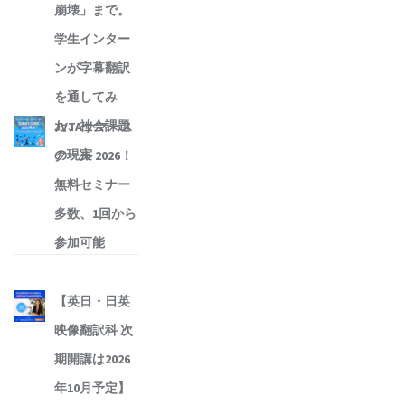
崩壊」まで。
学生インター
ンが字幕翻訳
を通してみ
た、社会課題
JVTAサマース
の現実
クール 2026！
無料セミナー
多数、1回から
参加可能
【英日・日英
映像翻訳科 次
期開講は2026
年10月予定】