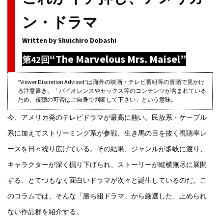
ン・ドラマ
Written by Shuichiro Dobashi
“The Marvelous Mrs. Maisel”
第42回
“Viewer Discretion Advised”は海外の映画・テレビ番組等の冒頭で見かけ
る注意書き。「バイオレンスやセックス等のコンテンツが含まれている
ため、視聴の可否はご自身で判断して下さい」という意味。
今、アメリカ発のテレビドラマが最高に熱い。民放系・ケーブル
系に加えてストリーミング系が参戦、生き馬の目を抜く視聴率レ
ースを日々繰り広げている。その結果、ジャンルが多岐に渡り、
キャラクターが深く掘り下げられ、ストーリーが縦横無尽に展開
する、とてつもなく面白いドラマが次々と誕生しているのだ。こ
のコラムでは、そんな「勝ち組ドラマ」から厳選した、止められ
ない作品群を紹介する。