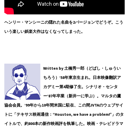
ヘンリー・マンシーニの隠れた名曲を2バージョンでどうぞ。こう
いう楽しい娯楽大作はなくなってしまった。
Written by 土橋秀一郎（どばし・しゅうい
ちろう）
’58年東京生まれ。日本映像翻訳ア
カデミー第4期修了生。シナリオ・センタ
ー’87年卒業（新井一に学ぶ）。マルタの鷹
協会会員。’99年から10年間米国に駐在、この間JVTAのウェブサイ
トに「テキサス映画通信：“Houston, we have a problem!”」のタ
イトルで、約800本の新作映画評を執筆した。映画・テレビドラマ