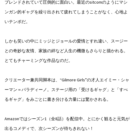
ブレンドされていて圧倒的に面白い。最近のsitcomのようにマシ
ンガン的ギャグを繰り出されて疲れてしまうことがなく、心地よ
いテンポだ。
しかも笑いの中にミッジとジョールの愛情とすれ違い、スージー
との奇妙な友情、家族の絆など人生の機微もさらりと描かれる。
とてもチャーミングな作品なのだ。
クリエーター兼共同脚本は、“Gilmore Girls”の才人エイミー・シャ
ーマン＝パラディーノ。ステージ用の「受けるギャグ」と「すべ
るギャグ」をみごとに書き分ける力量には驚かされる。
Amazonではシーズン1（全8話）を配信中。とにかく観ると元気が
出るコメディで、次シーズンが待ちきれない！