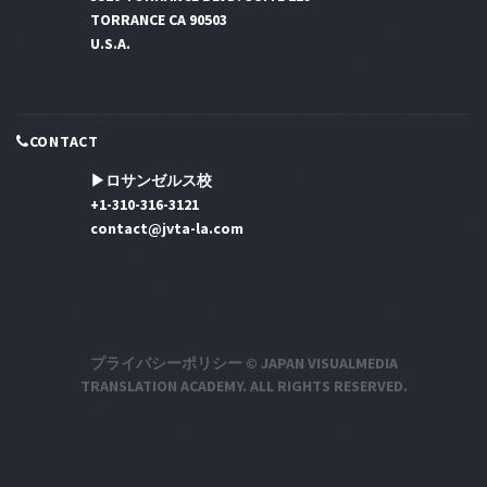
TORRANCE CA 90503
U.S.A.
CONTACT
▶ロサンゼルス校
+1-310-316-3121
contact@jvta-la.com
プライバシーポリシー
© JAPAN VISUALMEDIA
TRANSLATION ACADEMY. ALL RIGHTS RESERVED.