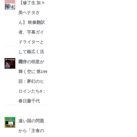
【修了生 加々
美ヘナタさ
ん】 映像翻訳
者、字幕ガイ
ドライターと
して幅広く活
躍中
明けの明星が
輝く空に 第199
回：夢幻のヒ
ロインたち9：
春日藤千代
遠い国の問題
から「主食の