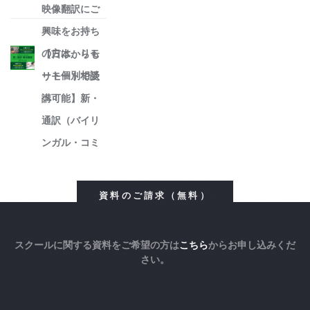
映像翻訳にご
興味をお持ち
の方は、リモ
【日本からも
ート個別相談
リモートで受
へ！
講可能】新・
通訳（バイリ
ンガル・コミ
ュニケータ
ー）養成講座
資料のご請求（無料）
アドバンスを
10月開講！リ
スクールに関する資料をご希望の方は
こちら
からお申し込みくだ
モート個別相
さい。
談を実施中