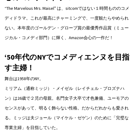
“The Marvelous Mrs. Maisel” は、sitcomではない１時間もののコメ
ディドラマ。これが最高にチャーミングで、一度観たらやめられ
ない。本年度のゴールデン・グローブ賞の最優秀作品賞（ミュー
ジカル・コメディ部門）に輝く、Amazon会心の一作だ！
‘50年代のNYでコメディエンヌを目指
す主婦！
舞台は1958年のNY。
ミリアム（通称ミッジ）・メイゼル（レイチェル・ブロズナハ
ン）は26歳で２児の母親。名門女子大卒で才色兼備、ユーモアの
センスがあって、明るく飾らない性格。だからだれからも愛され
る。ミッジは夫ジョール（マイケル・ゼゲン）のために「完璧な
専業主婦」を目指していた。