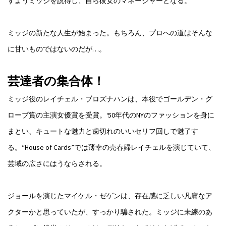
すようミッジを説得し、自ら彼女のマネージャーとなる。
ミッジの新たな人生が始まった。もちろん、プロへの道はそんな
に甘いものではないのだが…。
芸達者の集合体！
ミッジ役のレイチェル・ブロズナハンは、本役でゴールデン・グ
ローブ賞の主演女優賞を受賞。‘50年代のNYのファッションを身に
まとい、キュートな魅力と歯切れのいいセリフ回しで魅了す
る。“House of Cards”では薄幸の売春婦レイチェルを演じていて、
芸域の広さにはうならされる。
ジョールを演じたマイケル・ゼゲンは、存在感に乏しい凡庸なア
クターかと思っていたが、すっかり騙された。ミッジに未練のあ