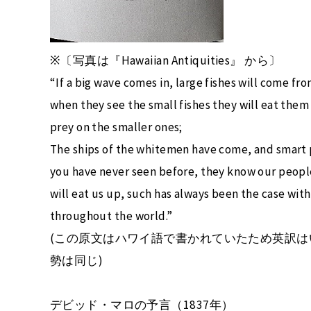
※〔写真は『Hawaiian Antiquities』 から〕
“If a big wave comes in, large fishes will come f
when they see the small fishes they will eat them u
prey on the smaller ones;
The ships of the whitemen have come, and smart 
you have never seen before, they know our people 
will eat us up, such has always been the case wit
throughout the world.”
(この原文はハワイ語で書かれていたため英訳
勢は同じ)
デビッド・マロの予言（1837年）