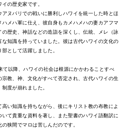
ワイの歴史家です。
ウアヌパリでの戦いに勝利しハワイを統一した時とほ
メハメハ軍に仕え、彼自身もカメハメハの妻カアフマ
イの歴史、神話などの造詣を深くし、伝統、メレ（詠
富な知識を持っていました。彼は古代ハワイの文化の
り部として活躍しました。
て来て以降、ハワイの社会は根源にかかわることすべ
の宗教、神、文化がすべて否定され、古代ハワイの生
）制度が崩れました。
て高い知識を持ちながら、後にキリスト教の布教によ
ついて貴重な資料を著し、また聖書のハワイ語翻訳に
化の狭間でマロは苦しんだのです。