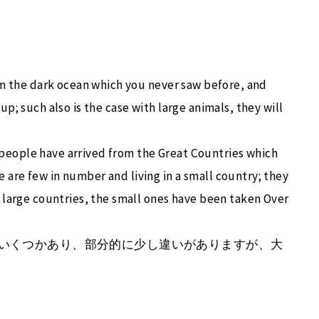
rom the dark ocean which you never saw before, and
p; such also is the case with large animals, they will
people have arrived from the Great Countries which
are few in number and living in a small country; they
h large countries, the small ones have been taken Over
はいくつかあり、部分的に少し違いがありますが、大