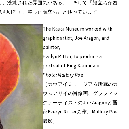
ち、洗練された雰囲気がある』。そして『顔立ちが西
色も明るく、整った顔立ち』と述べています。
The Kauai Museum worked with
graphic artist, Joe Aragon, and
painter,
Evelyn Ritter, to produce a
portrait of King Kaumualii.
Photo: Mallory Ro
e
（カウアイミュージアム所蔵のカ
ウムアリイの肖像画、グラフィッ
クアーティストのJoe Aragonと画
家Everyn Ritterの作。Mallory Roe
撮影）