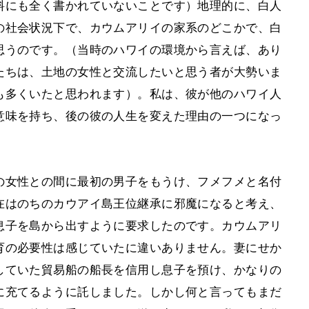
料にも全く書かれていないことです）地理的に、白人
の社会状況下で、カウムアリイの家系のどこかで、白
思うのです。（当時のハワイの環境から言えば、あり
たちは、土地の女性と交流したいと思う者が大勢いま
も多くいたと思われます）。私は、彼が他のハワイ人
意味を持ち、後の彼の人生を変えた理由の一つになっ
の女性との間に最初の男子をもうけ、フメフメと名付
在はのちのカウアイ島王位継承に邪魔になると考え、
息子を島から出すように要求したのです。カウムアリ
育の必要性は感じていたに違いありません。妻にせか
していた貿易船の船長を信用し息子を預け、かなりの
に充てるように託しました。しかし何と言ってもまだ