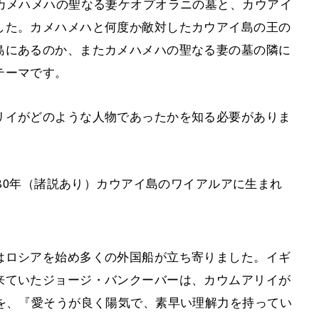
カメハメハの聖なる妻ケオプオラニの墓と、カウアイ
した。カメハメハと何度か敵対したカウアイ島の王の
島にあるのか、またカメハメハの聖なる妻の墓の隣に
テーマです。
リイがどのような人物であったかを知る必要がありま
780年（諸説あり）カウアイ島のワイアルアに生まれ
はロシアを始め多くの外国船が立ち寄りました。イギ
来ていたジョージ・バンクーバーは、カウムアリイが
を、『愛そうが良く陽気で、素早い理解力を持ってい