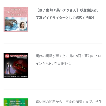
【修了生 加々美ヘナタさん】 映像翻訳者、
字幕ガイドライターとして幅広く活躍中
明けの明星が輝く空に 第199回：夢幻のヒロ
インたち9：春日藤千代
遠い国の問題から「主食の崩壊」まで。学生