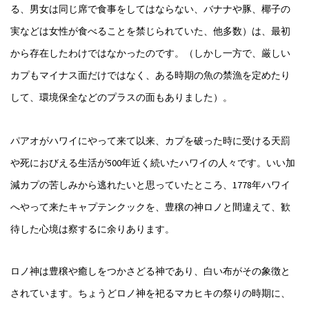
る、男女は同じ席で食事をしてはならない、バナナや豚、椰子の
実などは女性が食べることを禁じられていた、他多数）は、最初
から存在したわけではなかったのです。（しかし一方で、厳しい
カプもマイナス面だけではなく、ある時期の魚の禁漁を定めたり
して、環境保全などのプラスの面もありました）。
パアオがハワイにやって来て以来、カプを破った時に受ける天罰
や死におびえる生活が500年近く続いたハワイの人々です。いい加
減カプの苦しみから逃れたいと思っていたところ、1778年ハワイ
へやって来たキャプテンクックを、豊穣の神ロノと間違えて、歓
待した心境は察するに余りあります。
ロノ神は豊穣や癒しをつかさどる神であり、白い布がその象徴と
されています。ちょうどロノ神を祀るマカヒキの祭りの時期に、