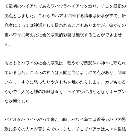
て最初のヘイアウであるワハウラヘイアウを造り、そこを最初の
拠点としました。これらのパアオに関する情報は伝承が主で、研
究者によっては神話として扱われることもありますが、彼がその
後ハワイに与えた社会的宗教的影響は無視することができませ
ん。
もともとハワイの社会の宗教は、穏やかで慈悲深い神々に守られ
ていました。これらの神々は人間と同じように欠点があり、間違
いをし、すぐに怒ったりやきもちを焼いたりします。カプもゆる
やかで、人間と神の距離は近く、ヘイアウに塀などなくオープン
な状態でした。
パアオがハワイへやって来た当時、ハワイ島では首長カパワの悪
政に多くの人々が苦しんでいました。そこでパアオは人々を集結