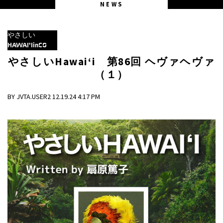
NEWS
やさしい
HAWAI’IinCO
やさしいHawai‘i 第86回 ヘヴァヘヴァ
（１）
BY JVTA.USER2 12.19.24 4:17 PM