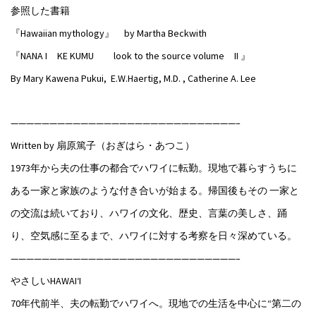
参照した書籍
『Hawaiian mythology』 by Martha Beckwith
『NANA I KE KUMU look to the source volume II 』
By Mary Kawena Pukui, E.W.Haertig, M.D. , Catherine A. Lee
—————————————————————————————–
Written by 扇原篤子（おぎはら・あつこ）
1973年から夫の仕事の都合でハワイに転勤。現地で暮らすうちに
ある一家と家族のような付き合いが始まる。帰国後もその 一家と
の交流は続いており、ハワイの文化、歴史、言葉の美しさ、踊
り、空気感に至るまで、ハワイに対する考察を日々深めている。
—————————————————————————————–
やさしいHAWAI‘I
70年代前半、夫の転勤でハワイへ。現地での生活を中心に“第二の