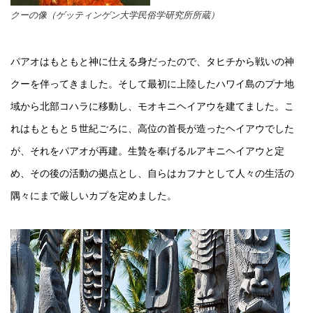
クーの像（ゲッティンゲン大学民俗学研究所所蔵）
パアオはもともと神に仕える身だったので、タヒチから戦いの神
クーを伴ってきました。そして最初に上陸したハワイ島のプナ地
域から北部コハラに移動し、モオキニヘイアウを建てました。こ
れはもともと５世紀ごろに、高位の首長が造ったヘイアウでした
が、それをパアオが再建。生贄を奉げるルアキニヘイアウと定
め、その後の活動の拠点とし、自らはカフナとして人々の生活の
隅々にまで厳しいカプを定めました。