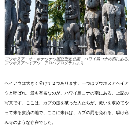
プウホヌア・オ・ホナウナウ国立歴史公園
ハワイ島コナの南にある、
プウホヌアヘイアウ
アロハプログラムより
ヘイアウは大きく分けて２つあります。一つはプウホヌアヘイア
ウと呼ばれ、最も有名なのが、ハワイ島コナの南にある、上記の
写真です。ここは、カプの掟を破った人たちが、救いを求めてや
って来る救済の地で、ここに来れば、カプの罰を免れる、駆け込
み寺のような存在でした。