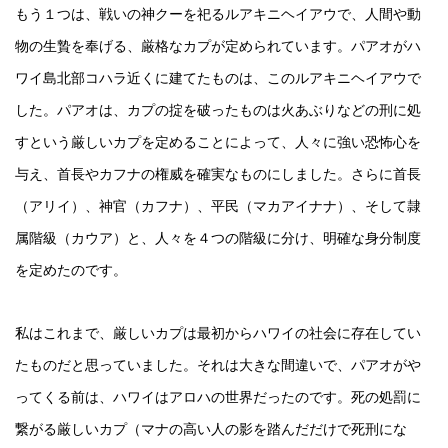
もう１つは、戦いの神クーを祀るルアキニヘイアウで、人間や動
物の生贄を奉げる、厳格なカプが定められています。パアオがハ
ワイ島北部コハラ近くに建てたものは、このルアキニヘイアウで
した。パアオは、カプの掟を破ったものは火あぶりなどの刑に処
すという厳しいカプを定めることによって、人々に強い恐怖心を
与え、首長やカフナの権威を確実なものにしました。さらに首長
（アリイ）、神官（カフナ）、平民（マカアイナナ）、そして隷
属階級（カウア）と、人々を４つの階級に分け、明確な身分制度
を定めたのです。
私はこれまで、厳しいカプは最初からハワイの社会に存在してい
たものだと思っていました。それは大きな間違いで、パアオがや
ってくる前は、ハワイはアロハの世界だったのです。死の処罰に
繋がる厳しいカプ（マナの高い人の影を踏んだだけで死刑にな