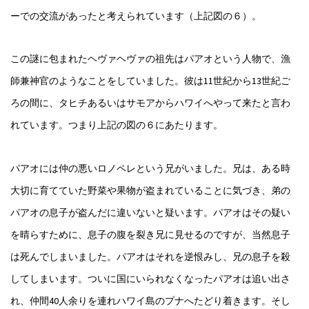
ーでの交流があったと考えられています（上記図の６）。
この謎に包まれたヘヴァヘヴァの祖先はパアオという人物で、漁
師兼神官のようなことをしていました。彼は11世紀から13世紀ご
ろの間に、タヒチあるいはサモアからハワイへやって来たと言わ
れています。つまり上記の図の６にあたります。
パアオには仲の悪いロノペレという兄がいました。兄は、ある時
大切に育てていた野菜や果物が盗まれていることに気づき、弟の
パアオの息子が盗んだに違いないと疑います。パアオはその疑い
を晴らすために、息子の腹を裂き兄に見せるのですが、当然息子
は死んでしまいました。パアオはそれを逆恨みし、兄の息子を殺
してしまいます。ついに国にいられなくなったパアオは追い出さ
れ、仲間40人余りを連れハワイ島のプナへたどり着きます。そし