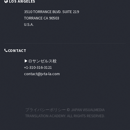
LOS ANGELES
3510 TORRANCE BLVD. SUITE 219
TORRANCE CA 90503
U.S.A.
CONTACT
▶ロサンゼルス校
+1-310-316-3121
contact@jvta-la.com
プライバシーポリシー
© JAPAN VISUALMEDIA
TRANSLATION ACADEMY. ALL RIGHTS RESERVED.