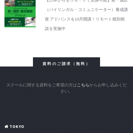
【日本からもリモートで受講可能】新・通訳
（バイリンガル・コミュニケーター）養成講
座 アドバンスを10月開講！リモート個別相
談を実施中
資料のご請求（無料）
スクールに関する資料をご希望の方は
こちら
からお申し込みくだ
さい。
TOKYO