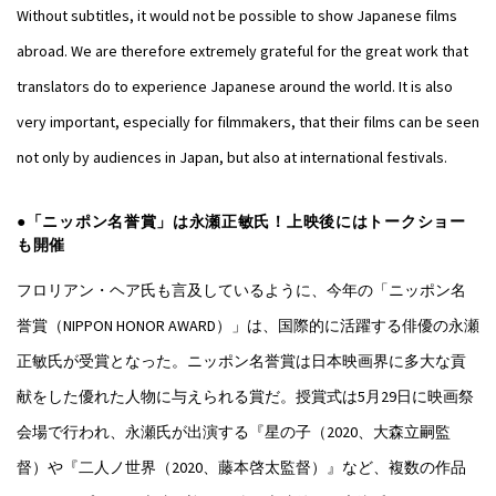
Without subtitles, it would not be possible to show Japanese films
abroad. We are therefore extremely grateful for the great work that
translators do to experience Japanese around the world. It is also
very important, especially for filmmakers, that their films can be seen
not only by audiences in Japan, but also at international festivals.
●「ニッポン名誉賞」は永瀬正敏氏！上映後にはトークショー
も開催
フロリアン・ヘア氏も言及しているように、今年の「ニッポン名
誉賞（NIPPON HONOR AWARD）」は、国際的に活躍する俳優の永瀬
正敏氏が受賞となった。ニッポン名誉賞は日本映画界に多大な貢
献をした優れた人物に与えられる賞だ。授賞式は5月29日に映画祭
会場で行われ、永瀬氏が出演する『星の子（2020、大森立嗣監
督）や『二人ノ世界（2020、藤本啓太監督）』など、複数の作品