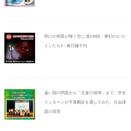
明けの明星が輝く空に 第199回：夢幻のヒロ
インたち9：春日藤千代
遠い国の問題から「主食の崩壊」まで。学生
インターンが字幕翻訳を通してみた、社会課
題の現実