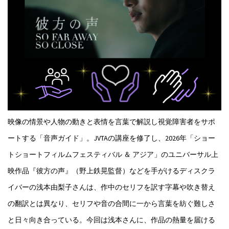
映像の情景や人物の動きと表情を言葉で解説し視覚障害者をサポ
ートする「音声ガイド」。JVTAの講座を修了し、2026年「ショー
トショートフィルムフェスティバル ＆ アジア」のユニバーサル上
映作品『彼方の声』（野上鉄晃監督）などを手がけるディスクラ
イバーの浅本由梨子さんは、作中のセリフを訳す字幕や吹き替え
の翻訳とは異なり、セリフや音の合間に一から言葉を紡ぐ難しさ
と日々向き合っている。今回は浅本さんに、作品の熱量を届ける