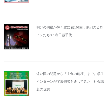
明けの明星が輝く空に 第199回：夢幻のヒロ
インたち9：春日藤千代
遠い国の問題から「主食の崩壊」まで。学生
インターンが字幕翻訳を通してみた、社会課
題の現実