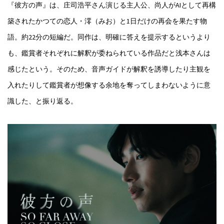
『彼方の声』は、庄司浩平さん演じる主人公、尚人がAIとして再構
築されたかつての恋人・澪（みお）と1日だけの再会を果たす物
語。約22分の短編だ。同作は、明確に答えを提示するというより
も、鑑賞者それぞれに解釈が委ねられている作品だと浅本さんは
感じたという。そのため、音声ガイドが解釈を誘導したり主観を
入れたりして鑑賞者が想像する余地を奪ってしまわないように意
識した、と振り返る。