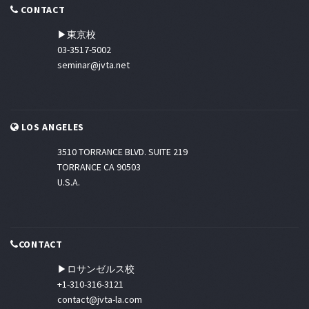
CONTACT
▶東京校
03-3517-5002
seminar@jvta.net
LOS ANGELES
3510 TORRANCE BLVD. SUITE 219
TORRANCE CA 90503
U.S.A.
CONTACT
▶ロサンゼルス校
+1-310-316-3121
contact@jvta-la.com