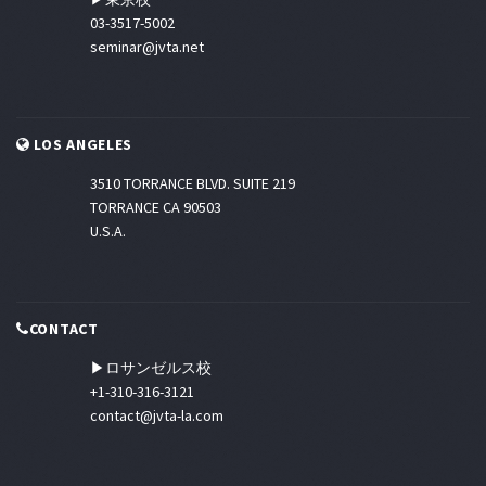
03-3517-5002
seminar@jvta.net
LOS ANGELES
3510 TORRANCE BLVD. SUITE 219
TORRANCE CA 90503
U.S.A.
CONTACT
▶ロサンゼルス校
+1-310-316-3121
contact@jvta-la.com