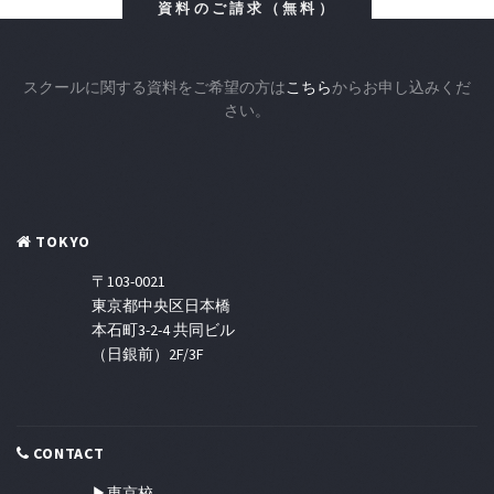
資料のご請求（無料）
スクールに関する資料をご希望の方は
こちら
からお申し込みくだ
さい。
TOKYO
〒103-0021
東京都中央区日本橋
本石町3-2-4 共同ビル
（日銀前）2F/3F
CONTACT
▶東京校