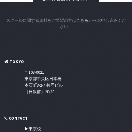
スクールに関する資料をご希望の方は
こちら
からお申し込みくだ
さい。
TOKYO
〒103-0021
東京都中央区日本橋
本石町3-2-4 共同ビル
（日銀前）2F/3F
CONTACT
▶東京校