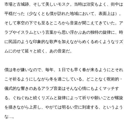
市場と古城跡、そして美しいモスク。当時は治安もよく、街中は
平穏だった（少なくとも僕が訪れた地域において、表面上は）。
そして寒空の下でも至るところから音楽が聞こえてきていた。ア
ラブやイスラムという言葉から思い浮かぶあの独特の旋律に、時
に民謡のような印象的な歌声を加えながらめくるめくようなリズ
ムにのせて延々と続く、あの音楽だ。
僕は冬が嫌いなので、毎年、１日でも早く春が来るようにとそれ
こそ祈るようにしながら冬を過ごしている。どことなく呪術的・
儀式的な響きのあるアラブ音楽はそんな心情にもよくマッチす
る。ぐねぐねと続くリズムと旋律によって祈りや願いごとが螺旋
を描きながら上昇し、やがては明るい空に到達する、というよう
な…。