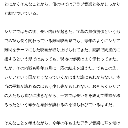
とにかくそんなことから、僕の中ではアラブ音楽と冬がしっかり
と結びついている。
シリアではその後、長い内戦が起きた。字幕の無償提供という形
でJVTAも長く関わっている難民映画祭でも、毎年のようにシリア
難民をテーマにした映画が取り上げられてきた。翻訳で間接的に
接するという形ではあっても、現地の惨状はよく伝わってきた。
だが、その内戦も昨年12月に一応の結末を迎えた。でもこの先、
シリアという国がどうなっていくかはまだ誰にもわからない。本
当の平和が訪れるのはもう少し先かもしれない。おそらくシリア
の人たちも喜びに沸きながら、一方では長い冬を終えて季節が移
ろったという確かな感触が訪れるのを待ちわびているはずだ。
そんなことを考えながら、今年の冬もまたアラブ音楽に耳を傾け