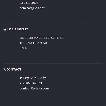
03-3517-5002
seminar@jvta.net
LOS ANGELES
3510 TORRANCE BLVD. SUITE 219
TORRANCE CA 90503
U.S.A.
CONTACT
▶ロサンゼルス校
+1-310-316-3121
contact@jvta-la.com