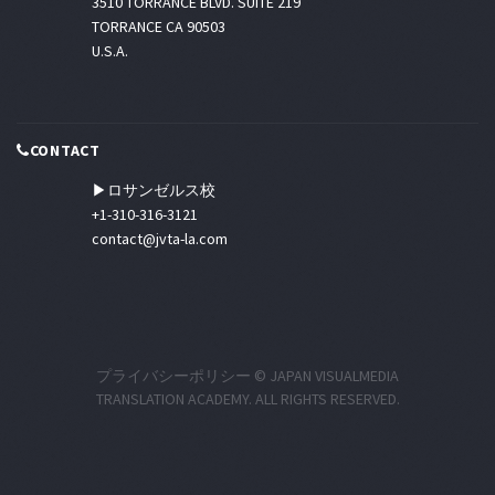
3510 TORRANCE BLVD. SUITE 219
TORRANCE CA 90503
U.S.A.
CONTACT
▶ロサンゼルス校
+1-310-316-3121
contact@jvta-la.com
プライバシーポリシー
© JAPAN VISUALMEDIA
TRANSLATION ACADEMY. ALL RIGHTS RESERVED.