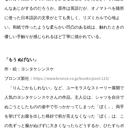
んなあじがするのだろうか。原作は英語だが、オノマトペを随所
に使った日本語訳の文章がとても美しく、リズミカルで心地よ
い。和紙で作ったような柔らかい凹凸のある絵は、触れたときの
優しい手触りが感じられるほど丁寧に描かれている。
「もう ぬげない」
作・絵：ヨシタケシンスケ
ブロンズ新社：
https://www.bronze.co.jp/books/post-115/
「りんごかもしれない」など、ユーモラスなストーリー展開で
人気のヨシタケシンスケさんの作品。主人公は、シャツを自分で
ぬごうとしたものの途中で引っかかってしまった「ぼく」。両手
を挙げてお腹を出した格好で前が見えなくなった「ぼく」は、こ
の先ずっと服がぬげずに大きくなったらどうするか、ひたすらポ