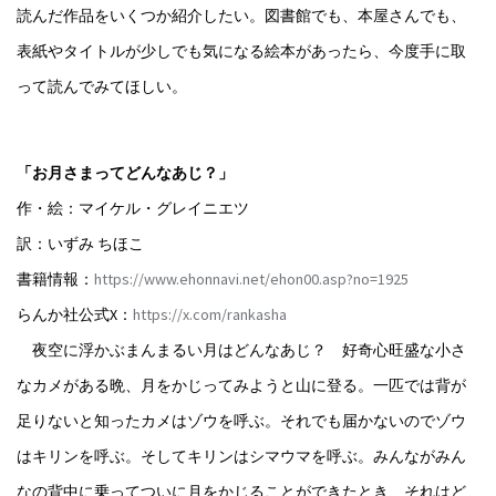
読んだ作品をいくつか紹介したい。図書館でも、本屋さんでも、
表紙やタイトルが少しでも気になる絵本があったら、今度手に取
って読んでみてほしい。
「お月さまってどんなあじ？」
作・絵：マイケル・グレイニエツ
訳：いずみ ちほこ
書籍情報：
https://www.ehonnavi.net/ehon00.asp?no=1925
らんか社公式X：
https://x.com/rankasha
夜空に浮かぶまんまるい月はどんなあじ？ 好奇心旺盛な小さ
なカメがある晩、月をかじってみようと山に登る。一匹では背が
足りないと知ったカメはゾウを呼ぶ。それでも届かないのでゾウ
はキリンを呼ぶ。そしてキリンはシマウマを呼ぶ。みんながみん
なの背中に乗ってついに月をかじることができたとき、それはど