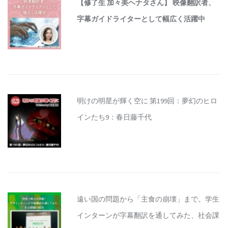
【修了生 加々美ヘナタさん】 映像翻訳者、
字幕ガイドライターとして幅広く活躍中
明けの明星が輝く空に 第199回：夢幻のヒロ
インたち9：春日藤千代
遠い国の問題から「主食の崩壊」まで。学生
インターンが字幕翻訳を通してみた、社会課