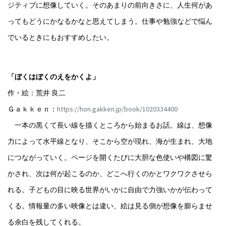
ジティブに想像していく。そのあまりの前向きさに、人生何があ
ってもどうにかなるかなと思えてしまう。仕事や勉強などで悩ん
でいるときにもおすすめしたい。
「ぼくはぼくのえをかくよ」
作・絵：荒井 良二
Ｇａｋｋｅｎ：
https://hon.gakken.jp/book/1020334400
一本の黒くて長い線を描くところから始まるお話。線は、想像
力によって水平線となり、そこから空が現れ、海が生まれ、大地
につながっていく。ページを開くたびに大胆な色使いや構図に驚
かされ、次は何が起こるのか、どこへ行くのかとワクワクさせら
れる。子どもの目に映る世界がいかに自由で力強いかが伝わって
くる。情報量の多い映像とは違い、絵は見る側が想像を膨らませ
る余白を残してくれる。