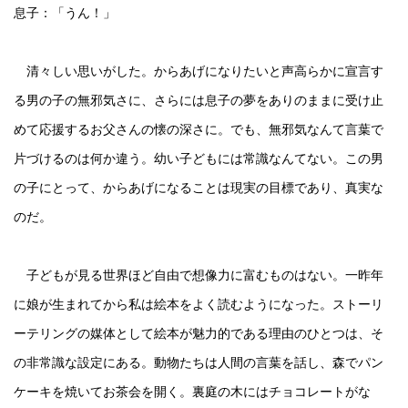
息子：「うん！」
清々しい思いがした。からあげになりたいと声高らかに宣言す
る男の子の無邪気さに、さらには息子の夢をありのままに受け止
めて応援するお父さんの懐の深さに。でも、無邪気なんて言葉で
片づけるのは何か違う。幼い子どもには常識なんてない。この男
の子にとって、からあげになることは現実の目標であり、真実な
のだ。
子どもが見る世界ほど自由で想像力に富むものはない。一昨年
に娘が生まれてから私は絵本をよく読むようになった。ストーリ
ーテリングの媒体として絵本が魅力的である理由のひとつは、そ
の非常識な設定にある。動物たちは人間の言葉を話し、森でパン
ケーキを焼いてお茶会を開く。裏庭の木にはチョコレートがな