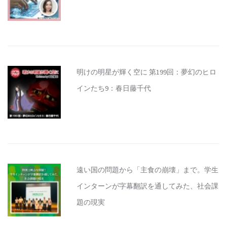
明けの明星が輝く空に 第199回：夢幻のヒロ
インたち9：春日藤千代
遠い国の問題から「主食の崩壊」まで。学生
インターンが字幕翻訳を通してみた、社会課
題の現実