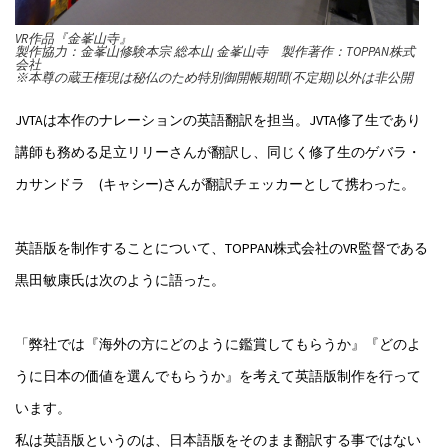
VR作品『金峯山寺』
製作協力：金峯山修験本宗 総本山 金峯山寺 製作著作：TOPPAN株式
会社
※本尊の蔵王権現は秘仏のため特別御開帳期間(不定期)以外は非公開
JVTAは本作のナレーションの英語翻訳を担当。JVTA修了生であり
講師も務める足立リリーさんが翻訳し、同じく修了生のゲバラ・
カサンドラ (キャシー)さんが翻訳チェッカーとして携わった。
英語版を制作することについて、TOPPAN株式会社のVR監督である
黒田敏康氏は次のように語った。
「弊社では『海外の方にどのように鑑賞してもらうか』『どのよ
うに日本の価値を選んでもらうか』を考えて英語版制作を行って
います。
私は英語版というのは、日本語版をそのまま翻訳する事ではない