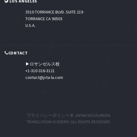
LOS ANGELES
3510 TORRANCE BLVD. SUITE 219
TORRANCE CA 90503
U.S.A.
CONTACT
▶ロサンゼルス校
+1-310-316-3121
contact@jvta-la.com
プライバシーポリシー
© JAPAN VISUALMEDIA
TRANSLATION ACADEMY. ALL RIGHTS RESERVED.