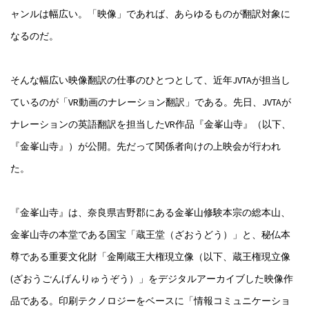
ャンルは幅広い。「映像」であれば、あらゆるものが翻訳対象に
なるのだ。
そんな幅広い映像翻訳の仕事のひとつとして、近年JVTAが担当し
ているのが「VR動画のナレーション翻訳」である。先日、JVTAが
ナレーションの英語翻訳を担当したVR作品『金峯山寺』（以下、
『金峯山寺』）が公開。先だって関係者向けの上映会が行われ
た。
『金峯山寺』は、奈良県吉野郡にある金峯山修験本宗の総本山、
金峯山寺の本堂である国宝「蔵王堂（ざおうどう）」と、秘仏本
尊である重要文化財「金剛蔵王大権現立像（以下、蔵王権現立像
(ざおうごんげんりゅうぞう）」をデジタルアーカイブした映像作
品である。印刷テクノロジーをベースに「情報コミュニケーショ