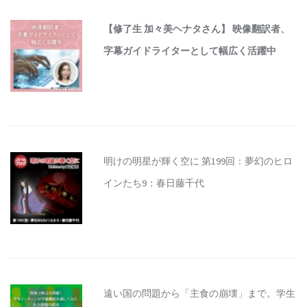
【修了生 加々美ヘナタさん】 映像翻訳者、
字幕ガイドライターとして幅広く活躍中
明けの明星が輝く空に 第199回：夢幻のヒロ
インたち9：春日藤千代
遠い国の問題から「主食の崩壊」まで。学生