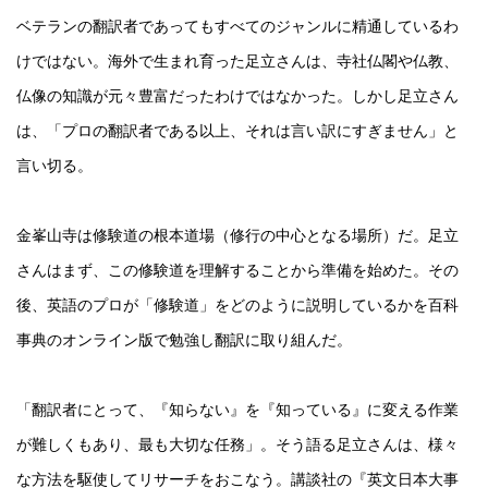
ベテランの翻訳者であってもすべてのジャンルに精通しているわ
けではない。海外で生まれ育った足立さんは、寺社仏閣や仏教、
仏像の知識が元々豊富だったわけではなかった。しかし足立さん
は、「プロの翻訳者である以上、それは言い訳にすぎません」と
言い切る。
金峯山寺は修験道の根本道場（修行の中心となる場所）だ。足立
さんはまず、この修験道を理解することから準備を始めた。その
後、英語のプロが「修験道」をどのように説明しているかを百科
事典のオンライン版で勉強し翻訳に取り組んだ。
「翻訳者にとって、『知らない』を『知っている』に変える作業
が難しくもあり、最も大切な任務」。そう語る足立さんは、様々
な方法を駆使してリサーチをおこなう。講談社の『英文日本大事