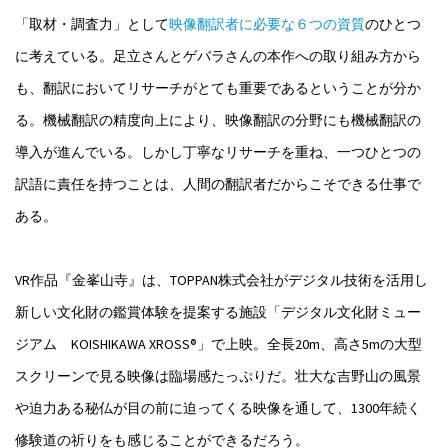
「取材・調査力」として
映像翻訳者に必要な６つの資質
のひとつ
に考えている。足立さんとゲバラさんの本作への取り組み方から
も、翻訳においてリサーチがとても重要であるということが分か
る。機械翻訳の精度向上により、映像翻訳の分野にも機械翻訳の
導入が進んでいる。しかし丁寧なリサーチを重ね、一つひとつの
訳語に責任を持つことは、人間の翻訳者だからこそできる仕事で
ある。
VR作品『金峯山寺』は、TOPPAN株式会社がデジタル技術を活用し
新しい文化財の鑑賞体験を提案する施設「デジタル文化財ミュー
ジアム KOISHIKAWA XROSS®」で上映。全長20m、高さ5mの大型
スクリーンで見る映像は臨場感たっぷりだ。壮大な吉野山の風景
や迫力ある秘仏が目の前に迫ってくる映像を通して、1300年続く
修験道の祈りをも感じることができるだろう。