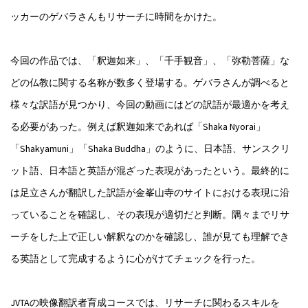
ッカーのゲバラさんもリサーチに時間をかけた。
今回の作品では、「釈迦如来」、「千手観音」、「弥勒菩薩」な
どの仏教に関する名称が数多く登場する。ゲバラさんが調べると
様々な訳語が見つかり、今回の動画にはどの訳語が最適かを考え
る必要があった。例えば釈迦如来であれば「Shaka Nyorai」
「Shakyamuni」「Shaka Buddha」のように、日本語、サンスクリ
ット語、日本語と英語が混ざった表現があったという。最終的に
は足立さんが翻訳した訳語が金峯山寺のサイトにおける表現に沿
っていることを確認し、その表現が適切だと判断。隅々までリサ
ーチをした上で正しい解釈なのかを確認し、誰が見ても理解でき
る英語として完成するように心がけてチェックを行った。
JVTAの映像翻訳者育成コースでは、リサーチに関わるスキルを