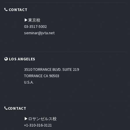
CONTACT
▶東京校
03-3517-5002
seminar@jvta.net
LOS ANGELES
3510 TORRANCE BLVD. SUITE 219
TORRANCE CA 90503
U.S.A.
CONTACT
▶ロサンゼルス校
+1-310-316-3121