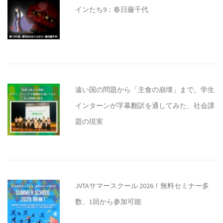
インたち9：春日藤千代
遠い国の問題から「主食の崩壊」まで。学生
インターンが字幕翻訳を通してみた、社会課
題の現実
JVTAサマースクール 2026！無料セミナー多
数、1回から参加可能