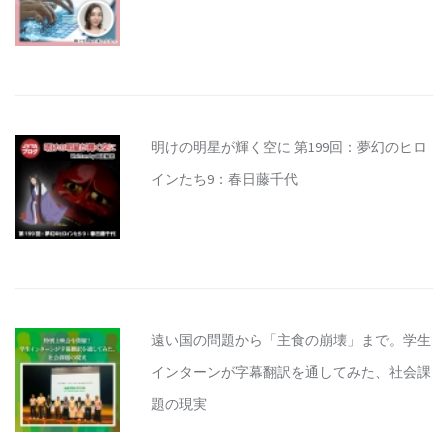
明けの明星が輝く空に 第199回：夢幻のヒロ
インたち9：春日藤千代
遠い国の問題から「主食の崩壊」まで。学生
インターンが字幕翻訳を通してみた、社会課
題の現実