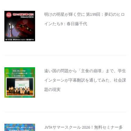
明けの明星が輝く空に 第199回：夢幻のヒロ
インたち9：春日藤千代
遠い国の問題から「主食の崩壊」まで。学生
インターンが字幕翻訳を通してみた、社会課
題の現実
JVTAサマースクール 2026！無料セミナー多