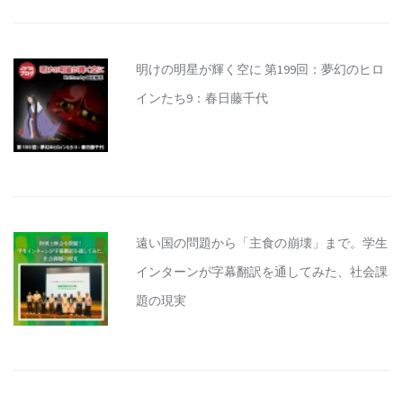
明けの明星が輝く空に 第199回：夢幻のヒロ
インたち9：春日藤千代
遠い国の問題から「主食の崩壊」まで。学生
インターンが字幕翻訳を通してみた、社会課
題の現実