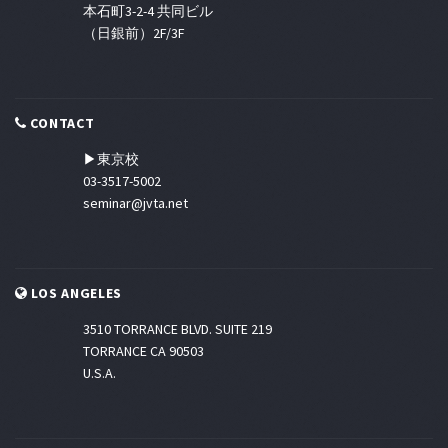
本石町3-2-4 共同ビル
（日銀前）2F/3F
CONTACT
▶東京校
03-3517-5002
seminar@jvta.net
LOS ANGELES
3510 TORRANCE BLVD. SUITE 219
TORRANCE CA 90503
U.S.A.