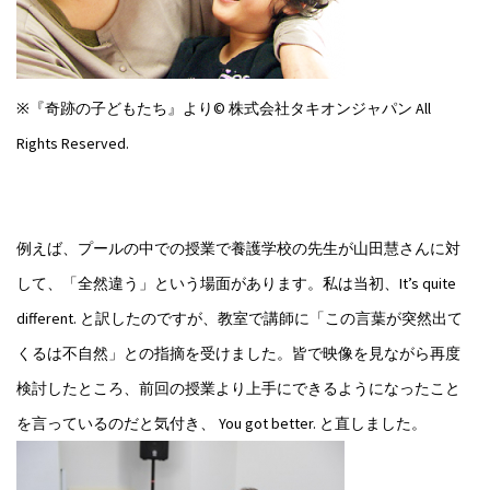
※『奇跡の子どもたち』より© 株式会社タキオンジャパン All
Rights Reserved.
例えば、プールの中での授業で養護学校の先生が山田慧さんに対
して、「全然違う」という場面があります。私は当初、It’s quite
different. と訳したのですが、教室で講師に「この言葉が突然出て
くるは不自然」との指摘を受けました。皆で映像を見ながら再度
検討したところ、前回の授業より上手にできるようになったこと
を言っているのだと気付き、 You got better. と直しました。