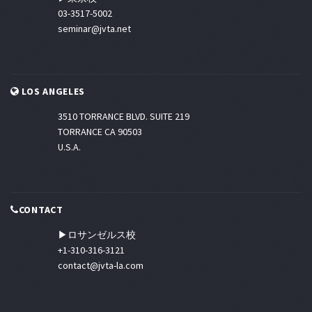
03-3517-5002
seminar@jvta.net
LOS ANGELES
3510 TORRANCE BLVD. SUITE 219
TORRANCE CA 90503
U.S.A.
CONTACT
▶ロサンゼルス校
+1-310-316-3121
contact@jvta-la.com