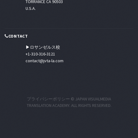
TORRANCE CA 90503
U.S.A.
CONTACT
▶ロサンゼルス校
+1-310-316-3121
contact@jvta-la.com
プライバシーポリシー
© JAPAN VISUALMEDIA
TRANSLATION ACADEMY. ALL RIGHTS RESERVED.