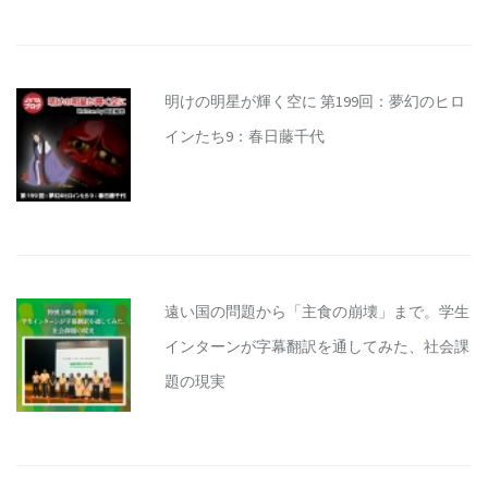
明けの明星が輝く空に 第199回：夢幻のヒロ
インたち9：春日藤千代
遠い国の問題から「主食の崩壊」まで。学生
インターンが字幕翻訳を通してみた、社会課
題の現実