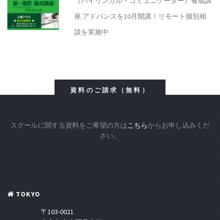
（バイリンガル・コミュニケーター）養成講
座 アドバンスを10月開講！リモート個別相
談を実施中
資料のご請求（無料）
スクールに関する資料をご希望の方は
こちら
からお申し込みくだ
さい。
TOKYO
〒103-0021