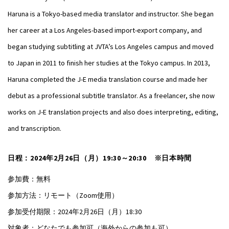
Haruna is a Tokyo-based media translator and instructor. She began
her career at a Los Angeles-based import-export company, and
began studying subtitling at JVTA’s Los Angeles campus and moved
to Japan in 2011 to finish her studies at the Tokyo campus. In 2013,
Haruna completed the J-E media translation course and made her
debut as a professional subtitle translator. As a freelancer, she now
works on J-E translation projects and also does interpreting, editing,
and transcription.
日程：2024年2月26日（月）19:30～20:30 ※日本時間
参加費：無料
参加方法：リモート（Zoom使用）
参加受付期限：2024年2月26日（月）18:30
対象者：どなたでも参加可（海外からの参加も可）