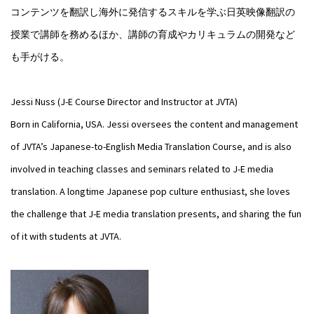
コンテンツを翻訳し海外に発信するスキルを学ぶ日英映像翻訳の
授業で講師を務めるほか、講師の育成やカリキュラムの開発など
も手がける。
Jessi Nuss (J-E Course Director and Instructor at JVTA)
Born in California, USA. Jessi oversees the content and management
of JVTA’s Japanese-to-English Media Translation Course, and is also
involved in teaching classes and seminars related to J-E media
translation. A longtime Japanese pop culture enthusiast, she loves
the challenge that J-E media translation presents, and sharing the fun
of it with students at JVTA.