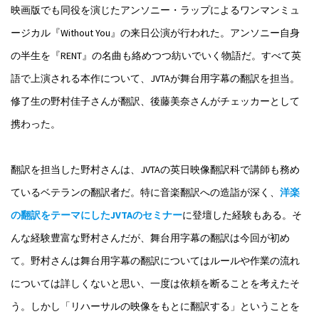
映画版でも同役を演じたアンソニー・ラップによるワンマンミュ
ージカル『Without You』の来日公演が行われた。アンソニー自身
の半生を『RENT』の名曲も絡めつつ紡いでいく物語だ。すべて英
語で上演される本作について、JVTAが舞台用字幕の翻訳を担当。
修了生の野村佳子さんが翻訳、後藤美奈さんがチェッカーとして
携わった。
翻訳を担当した野村さんは、JVTAの英日映像翻訳科で講師も務め
ているベテランの翻訳者だ。特に音楽翻訳への造詣が深く、
洋楽
の翻訳をテーマにしたJVTAのセミナー
に登壇した経験もある。そ
んな経験豊富な野村さんだが、舞台用字幕の翻訳は今回が初め
て。野村さんは舞台用字幕の翻訳についてはルールや作業の流れ
については詳しくないと思い、一度は依頼を断ることを考えたそ
う。しかし「リハーサルの映像をもとに翻訳する」ということを