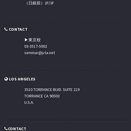
（日銀前）2F/3F
CONTACT
▶東京校
03-3517-5002
seminar@jvta.net
LOS ANGELES
3510 TORRANCE BLVD. SUITE 219
TORRANCE CA 90503
U.S.A.
CONTACT