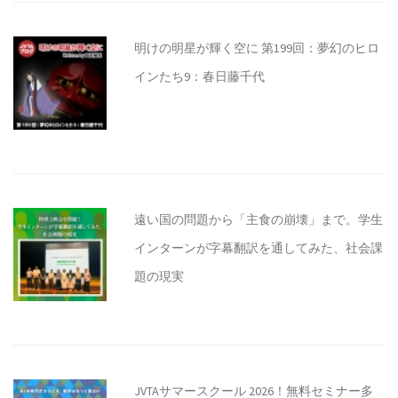
明けの明星が輝く空に 第199回：夢幻のヒロ
インたち9：春日藤千代
遠い国の問題から「主食の崩壊」まで。学生
インターンが字幕翻訳を通してみた、社会課
題の現実
JVTAサマースクール 2026！無料セミナー多