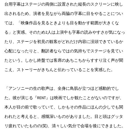
台用字幕はステージの両側に設置された縦長のスクリーンに映し
出されるため、演者を見ながら両脇の字幕に目をやることについ
ては、「映像作品を見るときよりも目を動かす範囲が大きくな
る」と実感。そのため2人は上演中も字幕の読みやすさが気になっ
たり、ステージを初見の観客がどれだけ内容に没頭できているか
心配になったりと、翻訳者ならではの気持ちでステージを見てい
たという。しかし終盤では客席のあちこちからすすり泣く声が聞
こえ、ストーリーがきちんと伝わっていることを実感した。
「アンソニーの生の歌声は、全身に鳥肌が立つほど感動的でし
た。彼が演じる『RENT』は映画でしか観たことがないのですが、
本人が目の前で歌っていて、しかもその作品にほんの少しでも関
われたと考えると、感慨深いものがありました。目と頭はグッタ
リ疲れていたものの(笑)、清々しい気分で会場を後にできました。