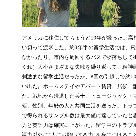
アメリカに移住してちょうど10年が経った。高
い切って渡米した。約3年半の留学生活では、飛
なかったり、市内を周回するバスで寝落ちして
くれ）大小さまざまな失敗を繰り返して、精神
刺激的な留学生活だったが、8回の引越しで約1
い出だ。ホームステイやアパート賃貸、居候、
た。戦地から帰還した兵士、ヒュージャック・
籍、性別、年齢の人と共同生活を送った。トラ
で得られるサンプル数は最大値に達していたと
力と英語力は確実に上がった。留学中のトラブ
語力以外に”人にお願いする力”を身につけるこ