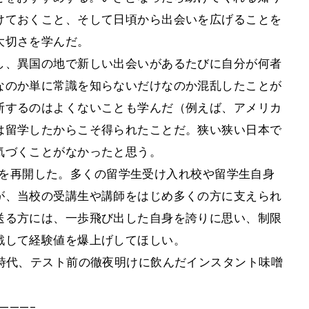
けておくこと、そして日頃から出会いを広げることを
大切さを学んだ。
し、異国の地で新しい出会いがあるたびに自分が何者
なのか単に常識を知らないだけなのか混乱したことが
断するのはよくないことも学んだ（例えば、アメリカ
は留学したからこそ得られたことだ。狭い狭い日本で
気づくことがなかったと思う。
学事業を再開した。多くの留学生受け入れ校や留学生自身
が、当校の受講生や講師をはじめ多くの方に支えられ
送る方には、一歩飛び出した自身を誇りに思い、制限
戦して経験値を爆上げしてほしい。
時代、テスト前の徹夜明けに飲んだインスタント味噌
———–