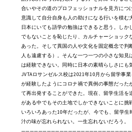
合いやその道のプロフェッショナルを見方につ
意識して自分自身も人の助けになる行いを積む
日本にいても語学の勉強はできると思う。しか
でもないことを恥じたり、カルチャーショック
あった。そして異国の人や文化を固定概念で判
人も遠慮する）。そんな一つ一つの小さな知見
は経験できない。同時に日本の素晴らしさにも
JVTAロサンゼルス校は2021年10月から留
が経験したようにコロナ禍で異例の事態だった
て再出発することができた。現在、留学生活を
がある中でもその土地でしかできないことに挑
いろいろあった10年だったが、今でも、留学生
汁の味が忘れられない。一生忘れないだろう。
——————————————————————————