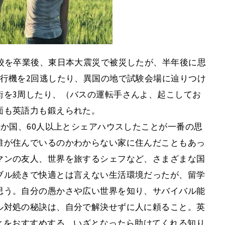
校を卒業後、東日本大震災で被災したが、半年後に思
行機を2回逃したり、異国の地で試験会場に辿りつけ
街を3周したり、（バスの運転手さんよ、起こしてお
面も英語力も鍛えられた。
0か国、60人以上とシェアハウスしたことが一番の思
誰が住んでいるのかわからない家に住んだこともあっ
マンの友人、世界を旅するシェフなど、さまざまな国
ブル続きで快適とは言えない生活環境だったが、留学
思う。自分の愚かさや広い世界を知り、サバイバル能
ル対処の秘訣は、自分で解決せずに人に頼ること。英
とをおすすめする。いざとなったら助けてくれる知り