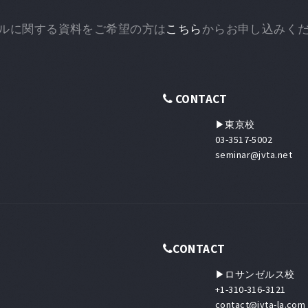
ルに関する資料をご希望の方は
こちら
からお申し込みく
CONTACT
▶東京校
03-3517-5002
seminar@jvta.net
CONTACT
▶ロサンゼルス校
+1-310-316-3121
contact@jvta-la.com