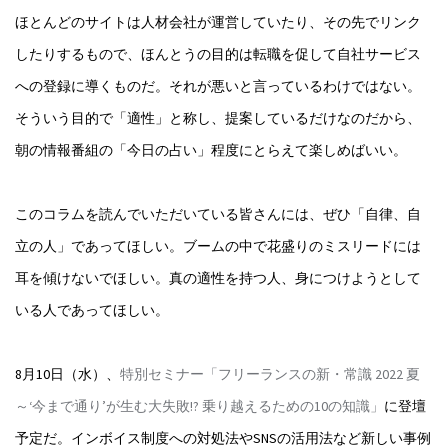
ほとんどのサイトは人材会社が運営していたり、その先でリンク
したりするもので、ほんとうの目的は転職を促して自社サービス
への登録に導くものだ。それが悪いと言っているわけではない。
そういう目的で「適性」と称し、提案しているだけなのだから、
朝の情報番組の「今日の占い」程度にとらえて楽しめばいい。
このコラムを読んでいただいている皆さんには、ぜひ「自律、自
立の人」であってほしい。ブームの中で花盛りのミスリードには
耳を傾けないでほしい。真の適性を持つ人、身につけようとして
いる人であってほしい。
8月10日（水）、
特別セミナー「フリーランスの新・常識 2022 夏
～‘今まで通り’が生む大失敗!? 乗り越えるための10の知識」
に登壇
予定だ。インボイス制度への対処法やSNSの活用法など新しい事例