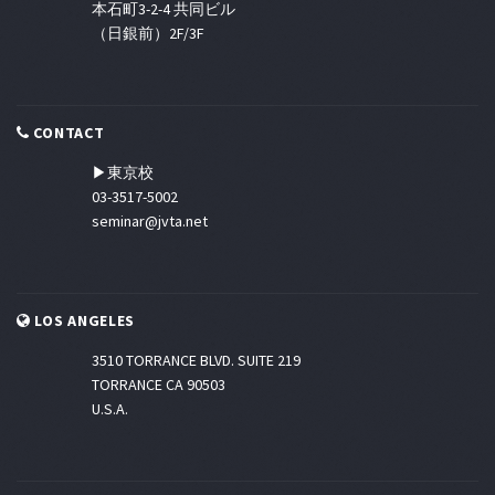
本石町3-2-4 共同ビル
（日銀前）2F/3F
CONTACT
▶東京校
03-3517-5002
seminar@jvta.net
LOS ANGELES
3510 TORRANCE BLVD. SUITE 219
TORRANCE CA 90503
U.S.A.