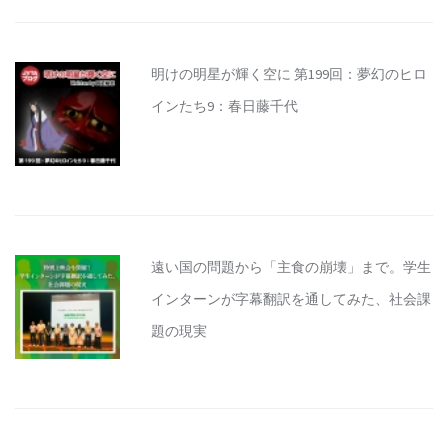
明けの明星が輝く空に 第199回：夢幻のヒロ
インたち9：春日藤千代
遠い国の問題から「主食の崩壊」まで。学生
インターンが字幕翻訳を通してみた、社会課
題の現実