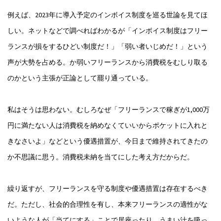
例えば、2023年に導入予定のインボイス制度を巡る世論を見てほ
しい。ネットなどで調べればわかるが「インボイス制度はフリー
ランスが損をするひどい制度だ！」「弱い者いじめだ！」という
声が大勢を占める。か弱いフリーランスから消費税をむしり取る
のかという主張が正論として罷り通っている。
私はそうは思わない。むしろなぜ「フリーランスで稼ぎが1,000万
円に満たない人は消費税を納めなくていいからポケットに入れと
きなさいよ」などという優遇措置が、今日まで維持されてきたの
か不思議に思う。消費税未納を当てにした考え方だからだ。
繰り返すが、フリーランスを守る制度や優遇措置は存在するべき
だ。ただし、社会的合理性を有し、本来フリーランスの適性がな
いような人が「当てにする」ことで居座ったり、うまい汁を吸っ