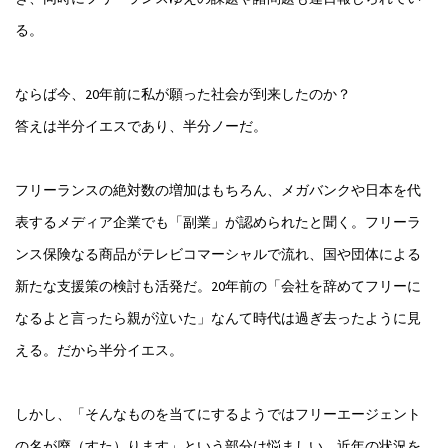
る。
ならば今、20年前に私が願った社会が到来したのか？
答えは半分イエスであり、半分ノーだ。
フリーランスの絶対数の増加はもちろん、メガバンクや日本を代
表するメディア企業でも「副業」が認められたと聞く。フリーラ
ンス保険なる商品がテレビコマーシャルで流れ、国や団体による
新たな支援策の検討も活発だ。20年前の「会社を辞めてフリーに
なるよと言ったら親が泣いた」なんて時代は過ぎ去ったように見
える。だから半分イエス。
しかし、「そんなものを当てにするようではフリーエージェント
の名が廃（すた）ります」という部分は悩ましい。近年の状況を