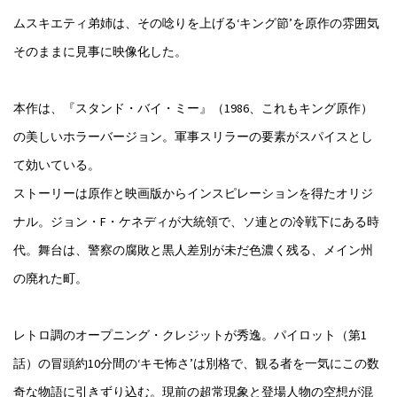
ムスキエティ弟姉は、その唸りを上げる‘キング節’を原作の雰囲気
そのままに見事に映像化した。
本作は、『スタンド・バイ・ミー』（1986、これもキング原作）
の美しいホラーバージョン。軍事スリラーの要素がスパイスとし
て効いている。
ストーリーは原作と映画版からインスピレーションを得たオリジ
ナル。ジョン・F・ケネディが大統領で、ソ連との冷戦下にある時
代。舞台は、警察の腐敗と黒人差別が未だ色濃く残る、メイン州
の廃れた町。
レトロ調のオープニング・クレジットが秀逸。パイロット（第1
話）の冒頭約10分間の‘キモ怖さ’は別格で、観る者を一気にこの数
奇な物語に引きずり込む。現前の超常現象と登場人物の空想が混