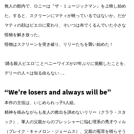
無人の館内で、ロニーは『ザ・ミュージックマン』を上映し始め
た。すると、スクリーンにマティが映っているではないか。だが
マティの顔はピエロに変わり、そいつは布でくるんでいた小さな
怪物を解き放った。
怪物はスクリーンを突き破り、リリーたちを襲い始めた！
‘踊る殺人ピエロ’ことペニーワイズが27年ぶりに覚醒したことを、
デリーの人々は知る由もない…。
“We’re losers and always will be”
本作の主役は、いじめられっ子5人組。
精神を病みながらも友人の救出を諦めないリリー（クララ・スタ
ック）、軍人の父親からのプレッシャーに悩む理系の秀才ウィル
（ブレイク・キャメロン・ジェームス）、父親の冤罪を晴らそう