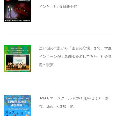
インたち9：春日藤千代
遠い国の問題から「主食の崩壊」まで。学生
インターンが字幕翻訳を通してみた、社会課
題の現実
JVTAサマースクール 2026！無料セミナー多
数、1回から参加可能