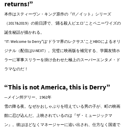
returns!”
本作はスティーヴン・キング原作の『IT／イット』シリーズ
（2017&2019）の前日譚で、‘踊る殺人ピエロ’ことペニーワイズの
誕生秘話が描かれる。
“IT: Welcome to Derry”は‘ドラマ界のレクサス’ことHBOによるオリ
ジナル（配信はU-NEXT）。完璧に映画版を補完する、学園友情ホ
ラーに軍事スリラーを掛け合わせた極上のスーパーエンタメ・ド
ラマなのだ！
“This is not America, this is Derry”
—メイン州デリー、1962年
雪の降る夜。なぜかおしゃぶりを咥えている男の子が、町の映画
館に忍び込んだ。上映されているのは『ザ・ミュージックマ
ン』。彼はほどなくマネージャーに追い出され、仕方なく国道で