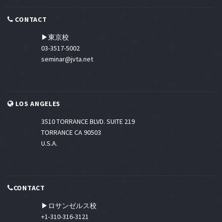
CONTACT
▶東京校
03-3517-5002
seminar@jvta.net
LOS ANGELES
3510 TORRANCE BLVD. SUITE 219
TORRANCE CA 90503
U.S.A.
CONTACT
▶ロサンゼルス校
+1-310-316-3121