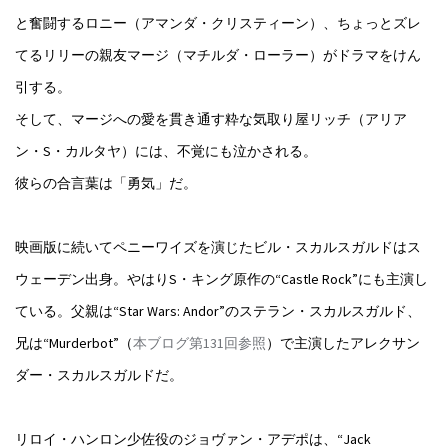
と奮闘するロニー（アマンダ・クリスティーン）、ちょっとズレ
てるリリーの親友マージ（マチルダ・ローラー）がドラマをけん
引する。
そして、マージへの愛を貫き通す粋な気取り屋リッチ（アリア
ン・S・カルタヤ）には、不覚にも泣かされる。
彼らの合言葉は「勇気」だ。
映画版に続いてペニーワイズを演じたビル・スカルスガルドはス
ウェーデン出身。やはりS・キング原作の“Castle Rock”にも主演し
ている。父親は“Star Wars: Andor”のステラン・スカルスガルド、
兄は“Murderbot”（
本ブログ第131回参照
）で主演したアレクサン
ダー・スカルスガルドだ。
リロイ・ハンロン少佐役のジョヴァン・アデポは、“Jack