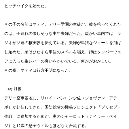
ヒッチハイクを始めた。
その子の名前はマティ、デリー学園の生徒だ。彼を拾ってくれた
のは、子連れの優しそうな中年夫婦だった。暖かい車内では、ラ
ジオがソ連の核実験を伝えている。夫婦が卑猥なジョークを飛ば
し始めた。弟はひたすら単語のスペルを唱え、姉はタッパーウェ
アに入った生レバーの臭いをかいでいる。何かがおかしい。
その夜、マティは行方不明になった。
—4か月後
デリー空軍基地に、リロイ・ハンロン少佐（ジョヴァン・アデ
ポ）が赴任してきた。国防総省の極秘プロジェクト「プリセプト
作戦」に参加するためだ。妻のシャーロット（テイラー・ペイ
ジ）と12歳の息子ウィルもほどなく合流する。