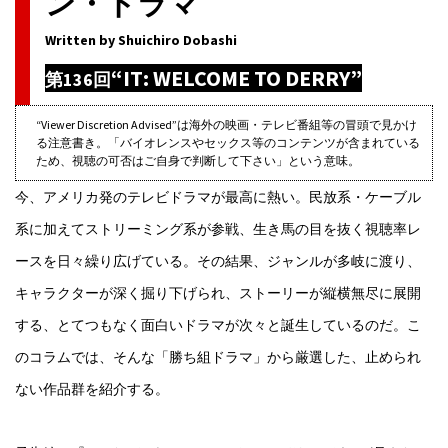
ン・ドラマ
Written by Shuichiro Dobashi
“IT: WELCOME TO DERRY”
第136回
“Viewer Discretion Advised”は海外の映画・テレビ番組等の冒頭で見かけ
る注意書き。「バイオレンスやセックス等のコンテンツが含まれている
ため、視聴の可否はご自身で判断して下さい」という意味。
今、アメリカ発のテレビドラマが最高に熱い。民放系・ケーブル
系に加えてストリーミング系が参戦、生き馬の目を抜く視聴率レ
ースを日々繰り広げている。その結果、ジャンルが多岐に渡り、
キャラクターが深く掘り下げられ、ストーリーが縦横無尽に展開
する、とてつもなく面白いドラマが次々と誕生しているのだ。こ
のコラムでは、そんな「勝ち組ドラマ」から厳選した、止められ
ない作品群を紹介する。