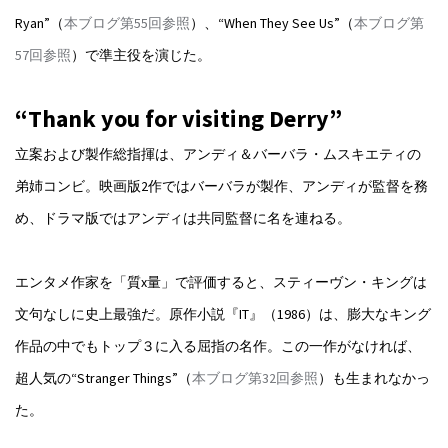
Ryan”（
本ブログ第55回参照
）、“When They See Us”（
本ブログ第
57回参照
）で準主役を演じた。
“Thank you for visiting Derry”
立案および製作総指揮は、アンディ＆バーバラ・ムスキエティの
弟姉コンビ。映画版2作ではバーバラが製作、アンディが監督を務
め、ドラマ版ではアンディは共同監督に名を連ねる。
エンタメ作家を「質x量」で評価すると、スティーヴン・キングは
文句なしに史上最強だ。原作小説『IT』（1986）は、膨大なキング
作品の中でもトップ３に入る屈指の名作。この一作がなければ、
超人気の“Stranger Things”（
本ブログ第32回参照
）も生まれなかっ
た。