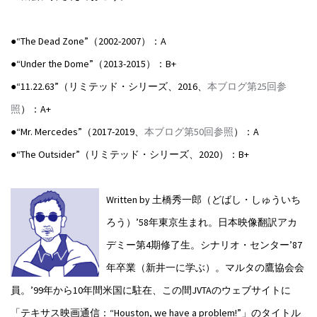
●“The Dead Zone”（2002-2007）：A
●“Under the Dome”（2013-2015）：B+
●“11.22.63”（リミテッド・シリーズ、2016、
本ブログ第25回参
照
）：A+
●“Mr. Mercedes”（2017-2019、
本ブログ第50回参照
）：A
●“The Outsider”（リミテッド・シリーズ、2020）：B+
Written by 土橋秀一郎（どばし・しゅういち
ろう）
’58年東京生まれ。日本映像翻訳アカ
デミー第4期修了生。シナリオ・センター’87
年卒業（新井一に学ぶ）。マルタの鷹協会会
員。’99年から10年間米国に駐在、この間JVTAのウェブサイトに
「テキサス映画通信：“Houston, we have a problem!”」のタイトル