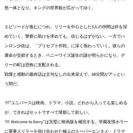
然一体となり、キングの世界観が広がってゆく。
エピソードが進むにつれ、リリーを中心とした5人の仲間は絆を深
めていく。警察に助けを求めても、信じるはずがない。一方でハ
ンロン少佐は、「プリセプト作戦」に深く係わっていく。彼らの
運命が交錯するとき、ペニーワイズ誕生の謎が明らかになり、デ
リーの町は恐怖に支配される。
戦慄と感動の最終話は文句なしの出来栄えで、68分間がアッとい
う間だ。
“IT”ユニバースは映画、ドラマ、小説、どれから入っても楽しめる
が、できればセットですべて堪能して欲しい。
“IT: Welcome to Derry”は完璧に映画版を補完する、学園友情ホラー
に軍事スリラーを掛け合わせた極上のスーパーエンタメ・ドラマ