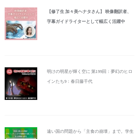
【修了生 加々美ヘナタさん】 映像翻訳者、
字幕ガイドライターとして幅広く活躍中
明けの明星が輝く空に 第199回：夢幻のヒロ
インたち9：春日藤千代
遠い国の問題から「主食の崩壊」まで。学生