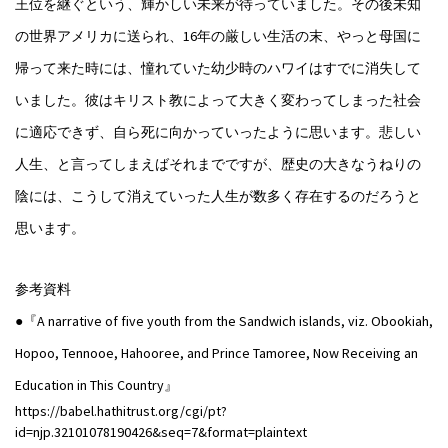
王位を継ぐという、輝かしい未来が待っていました。その後未知
の世界アメリカに送られ、16年の厳しい生活の末、やっと母国に
帰って来た時には、憧れていた幼少時のハワイはすでに消失して
いました。彼はキリスト教によって大きく変わってしまった社会
に適応できず、自ら死に向かっていったように思います。悲しい
人生、と言ってしまえばそれまでですが、歴史の大きなうねりの
陰には、こうして消えていった人生が数多く存在するのだろうと
思います。
参考資料
●『A narrative of five youth from the Sandwich islands, viz. Obookiah,
Hopoo, Tennooe, Hahooree, and Prince Tamoree, Now Receiving an
Education in This Country』
https://babel.hathitrust.org/cgi/pt?
id=njp.32101078190426&seq=7&format=plaintext