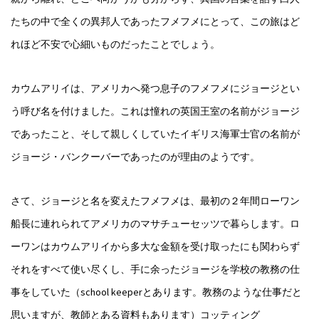
たちの中で全くの異邦人であったフメフメにとって、この旅はど
れほど不安で心細いものだったことでしょう。
カウムアリイは、アメリカへ発つ息子のフメフメにジョージとい
う呼び名を付けました。これは憧れの英国王室の名前がジョージ
であったこと、そして親しくしていたイギリス海軍士官の名前が
ジョージ・バンクーバーであったのが理由のようです。
さて、ジョージと名を変えたフメフメは、最初の２年間ローワン
船長に連れられてアメリカのマサチューセッツで暮らします。ロ
ーワンはカウムアリイから多大な金額を受け取ったにも関わらず
それをすべて使い尽くし、手に余ったジョージを学校の教務の仕
事をしていた（school keeperとあります。教務のような仕事だと
思いますが、教師とある資料もあります）コッティング