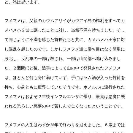
と、私は思います。
フメフメは、父親のカウムアリイがカウアイ島の権利をすべてカ
メハメハ２世に譲ったことに対し、当然不満を持ちました。そし
て同じように不満を感じた首長たちと共に、カメハメハ王家に対
し謀反を起したのです。しかしフメフメ達に勝ち目はなく簡単に
敗北し、反乱軍の一部は殺され、一部は山間部へ逃げ込みまし
た。２週間ほど後、追手によって山の中で発見されたフメフメ
は、ほとんど何も身に着けていず、手にはラム酒が入った竹筒を
持ち、心身ともに疲弊していたそうです。ホノルルに連行された
フメフメはおよそ２年後インフルエンザに罹り、最期は悪魔に襲
われる恐ろしい悪夢の中で苦しんで亡くなったということです。
フメフメの人生はわずか28年で終わりを迎えました。６歳までは