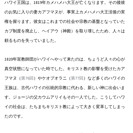
ハワイ王国は、1819年カメハメハ大王が亡くなります。その後彼
のお気に入りの妻カアフマヌが、事実上カメハメハ大王没後の実
権を握ります。彼女はこれまでの社会や宗教の基盤となっていた
カプ制度を廃止し、ヘイアウ（神殿）を取り壊したため、人々は
頼るものを失っていました。
1820年宣教師団がハワイへやって来たのは、ちょうど人々の心が
真空状態になっていた時でした。キリスト教の影響を受けたカア
フマヌ（
第76回
）やケオプオラニ（
第77回
）など多くのハワイの
王族は、古代ハワイの伝統的宗教に代わる、新しい神に出会いま
す。ジョージの父カウムアリイもその一人でした。こうしてハワ
イの社会は、たちまちキリスト教によって大きく変革してしまっ
たのです。