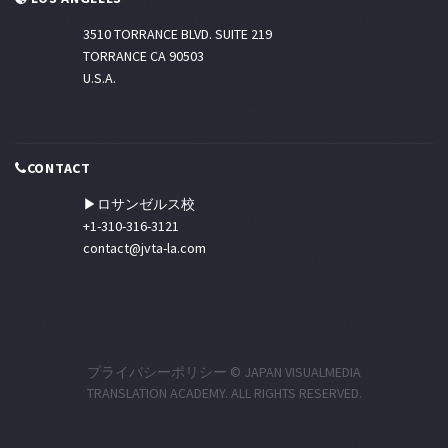
3510 TORRANCE BLVD. SUITE 219
TORRANCE CA 90503
U.S.A.
CONTACT
▶ロサンゼルス校
+1-310-316-3121
contact@jvta-la.com
プライバシーポリシー
© JAPAN VISUALMEDIA
TRANSLATION ACADEMY. ALL RIGHTS RESERVED.