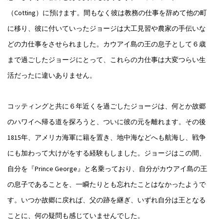
（Cotting）に預けます。間もなく彼は教務の仕事を辞めて他の町
に移り、彼に付いていったジョージは大工見習や農家の手伝いな
どの力仕事をさせられました。カウアイ島の王の息子として６歳
まで過ごしたジョージにとって、これらの力仕事は大変つらい生
活だったに違いありません。
コッティングと共に６年近くを過ごしたジョージは、何とか故郷
のハワイへ帰る道を探ろうと、ついに彼の元を離れます。その後
1815年、アメリカ海軍に籍を置き、地中海などへも航海し、戦争
にも加わって大けがをする経験もしました。ジョージはこの間、
自分を『Prince George』と名乗っており、自分がカウアイ島の王
の息子であることを、一瞬たりとも忘れたことはなかったようで
す。いつか故郷に戻れば、父の跡を継ぎ、いずれ自分は王となる
ことに、何の疑問も感じていませんでした。