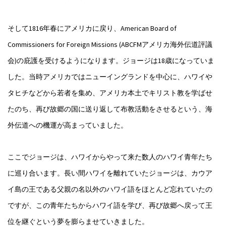
そして1816年春にアメリカに戻り、American Board of
Commissioners for Foreign Missions (ABCFMアメリカ海外伝道評議
会)の庇護を受けるようになります。ジョージは18歳になっていま
した。当時アメリカではニューイングランドを中心に、ハワイや
タヒチなどから若者を集め、アメリカ本土でキリスト教を学ばせ
たのち、再び故郷の国に送り返して布教活動をさせるという、海
外伝道への機運が高まっていました。
ここでジョージは、ハワイからやって来た数人のハワイ青年たち
に巡り合います。長い間ハワイを離れていたジョージは、カウア
イ島の王である父親の名以外のハワイ語をほとんど忘れていたの
ですが、この青年たちからハワイ語を学び、再び故郷へ戻って王
位を継ぐという夢を膨らませていきました。