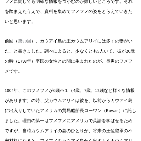
フメに関しても明確な情報をつかむのが難しいところです。それ
を踏まえたうえで、資料を集めてフメフメの姿をとらえていきた
いと思います。
前回（
第80回
）、カウアイ島の王カウムアリイには多くの妻がい
た、と書きました。調べによると、少なくとも5人いて、彼が20歳
の時（1798年）平民の女性との間に生まれたのが、長男のフメフ
メです。
1804年、このフメフメが6歳※１（4歳、7歳、12歳など様々な情報
があります）の時、父カウムアリイは彼を、以前からカウアイ島
に出入りしていたアメリカの貿易船船長ローワン（Rowan）に託し
ました。理由の第一はフメフメにアメリカで英語を学ばせるため
ですが、当時カウムアリイの妻のひとりが、将来の王位継承の不
安材料になると、フメフメをカウアイ島から出すようカウムアリ