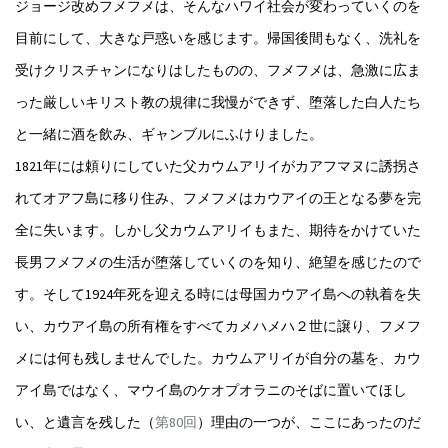
ジョージ改めフメフメは、そんなハワイ社会が変わっていくのを
目前にして、大きな戸惑いを感じます。帰国後間もなく、洗礼を
受けクリスチャンになりはしたものの、フメフメは、急激に広ま
った厳しいキリスト教の規律に我慢ができず、堕落した白人たち
と一緒に酒を飲み、ギャンブルにふけりました。
1821年には頼りにしていた父カウムアリイがカアフマヌに誘拐さ
れてオアフ島に移り住み、フメフメはカウアイの王となる夢を完
全に失います。しかし父カウムアリイもまた、期待をかけていた
長男フメフメの生活が堕落していくのを知り、絶望を感じたので
す。そして1924年死を迎える時には母国カウアイ島への執着を失
い、カウアイ島の所有権をすべてカメハメハ２世に譲り、フメフ
メには何も残しませんでした。カウムアリイが自分の墓を、カウ
アイ島ではなく、マウイ島のケオプオラニのそばに置いてほし
い、と遺言を残した（
第80回
）理由の一つが、ここにあったのだ