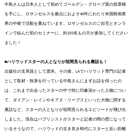
中島さんは日本人として初めてゴールデン・グローブ賞の投票権
を手にし、ロサンゼルスを拠点におよそ40年にわたり米国映画業
界の中枢で活動を重ねています。ロサンゼルスのご自宅とオンラ
インで結んだ初のセミナーに、約250名もの方が参加してください
ました！
■ハリウッドスターの人となりが垣間見られる裏話も！
出版社の支局員として渡米。その後、LAでハリウッド専門の記者
として取材・執筆を行っている中島さんにまずお話を伺ったの
は、これまで出会ったスターの中で特に印象深かった人物につい
て。ダイアン・レインやキアヌ・リーブスといった大物に関する
裏話など、スターの人となりが垣間見られるエピソードが飛び出
しました。現在はパブリシストがスターと記者の間の壁になって
いるそうなので、ハリウッドの古き良き時代にスターと近い距離