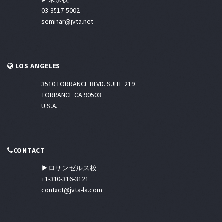
03-3517-5002
seminar@jvta.net
LOS ANGELES
3510 TORRANCE BLVD. SUITE 219
TORRANCE CA 90503
U.S.A.
CONTACT
▶ロサンゼルス校
+1-310-316-3121
contact@jvta-la.com