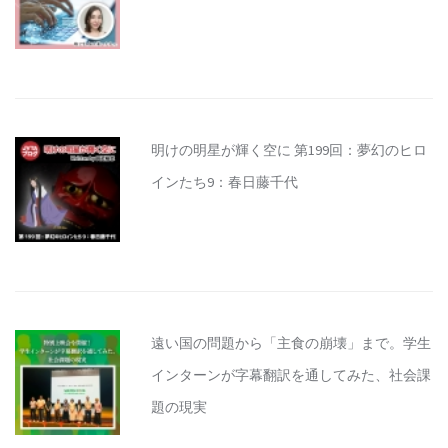
明けの明星が輝く空に 第199回：夢幻のヒロ
インたち9：春日藤千代
遠い国の問題から「主食の崩壊」まで。学生
インターンが字幕翻訳を通してみた、社会課
題の現実