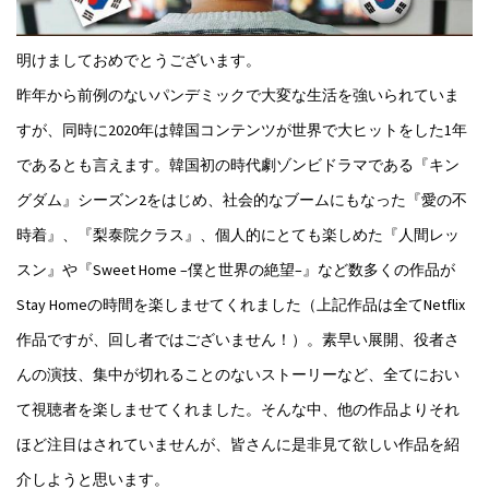
明けましておめでとうございます。
昨年から前例のないパンデミックで大変な生活を強いられていま
すが、同時に2020年は韓国コンテンツが世界で大ヒットをした1年
であるとも言えます。韓国初の時代劇ゾンビドラマである『キン
グダム』シーズン2をはじめ、社会的なブームにもなった『愛の不
時着』、『梨泰院クラス』、個人的にとても楽しめた『人間レッ
スン』や『Sweet Home –僕と世界の絶望–』など数多くの作品が
Stay Homeの時間を楽しませてくれました（上記作品は全てNetflix
作品ですが、回し者ではございません！）。素早い展開、役者さ
んの演技、集中が切れることのないストーリーなど、全てにおい
て視聴者を楽しませてくれました。そんな中、他の作品よりそれ
ほど注目はされていませんが、皆さんに是非見て欲しい作品を紹
介しようと思います。