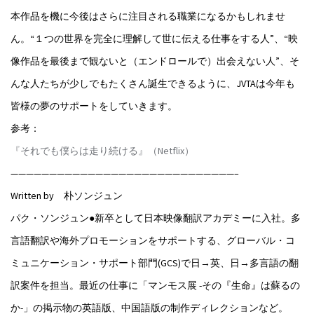
本作品を機に今後はさらに注目される職業になるかもしれませ
ん。“１つの世界を完全に理解して世に伝える仕事をする人”、“映
像作品を最後まで観ないと（エンドロールで）出会えない人”、そ
んな人たちが少しでもたくさん誕生できるように、JVTAは今年も
皆様の夢のサポートをしていきます。
参考：
『それでも僕らは走り続ける』（Netflix）
—————————————————————————————–
Written by 朴ソンジュン
パク・ソンジュン●新卒として日本映像翻訳アカデミーに入社。多
言語翻訳や海外プロモーションをサポートする、グローバル・コ
ミュニケーション・サポート部門(GCS)で日→英、日→多言語の翻
訳案件を担当。最近の仕事に「マンモス展 -その『生命』は蘇るの
か-」の掲示物の英語版、中国語版の制作ディレクションなど。