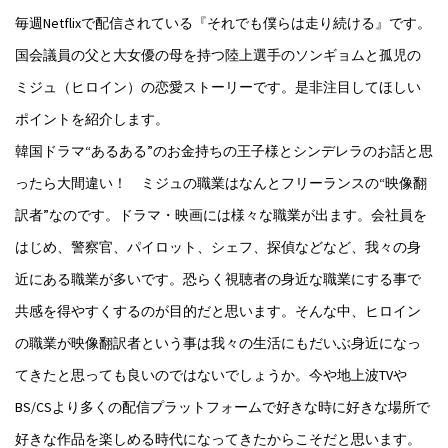
毎週Netflixで配信されている『それでも僕らは走り続ける』です。
国会議員の父と大女優の母を持つ陸上選手のソンギョムと孤児の
ミジュ（ヒロイン）の恋愛ストーリーです。是非注目してほしい
ポイントを紹介します。
韓国ドラマ“あるある”のお金持ちの王子様とシンデレラのお話と思
ったら大間違い！ ミジュの職業はなんとフリーランスの“映像翻
訳者”なのです。ドラマ・映画には様々な職業が出ます。会社員を
はじめ、警察官、パイロット、シェフ、探偵などなど、我々の身
近にある職業が多いです。恐らく視聴者の身近な職業にする事で
共感を得やすくするのが目的だと思います。そんな中、ヒロイン
の職業が映像翻訳者という事は我々の生活にもだいぶ身近になっ
てきたと思っても良いのではないでしょうか。今や地上波TVや
BS/CSより多くの配信プラットフォームで好きな時に好きな場所で
好きな作品を楽しめる時代になってきたからこそだと思います。