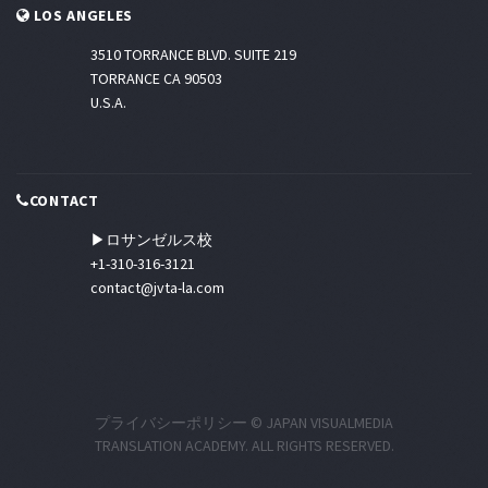
LOS ANGELES
3510 TORRANCE BLVD. SUITE 219
TORRANCE CA 90503
U.S.A.
CONTACT
▶ロサンゼルス校
+1-310-316-3121
contact@jvta-la.com
プライバシーポリシー
© JAPAN VISUALMEDIA
TRANSLATION ACADEMY. ALL RIGHTS RESERVED.