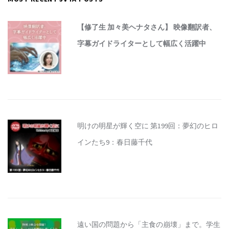
【修了生 加々美ヘナタさん】 映像翻訳者、
字幕ガイドライターとして幅広く活躍中
明けの明星が輝く空に 第199回：夢幻のヒロ
インたち9：春日藤千代
遠い国の問題から「主食の崩壊」まで。学生